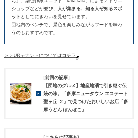
ん」、染色作家ユニット「kata kata」によるアトリエ
ショップなどが並び、
人が集まる、知る人ぞ知るスポ
ット
としてにぎわいを見せています。
団地内のベンチで、景色を楽しみながらフードを味わ
うのもおすすめです。
＞＞URテナントについてはコチラ
[前回の記事]
【団地のグルメ】地産地消で引き継ぐ伝
統の味。「多摩ニュータウン エステート
聖ヶ丘‐２」で見つけたおいしいお店「多
摩うどん ぽんぽこ」
[こちらの記事も]