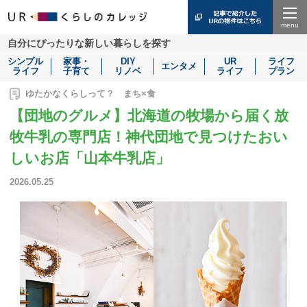
Menu
自分にぴったりな新しい暮らしを探す
シンプル
家事・
DIY
UR
ライフ
エンタメ
ライフ
子育て
リノベ
ライフ
プラン
ゆたかなくらしって？ まち×食
【団地のグルメ】北海道の牧場から届く放
牧牛乳の専門店！神代団地で見つけたおい
しいお店「山本牛乳店」
2026.05.25