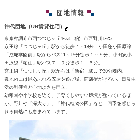
神代団地（UR賃貸住宅）
東京都調布市西つつじヶ丘4-23、狛江市西野川1-25
京王線「つつじヶ丘」駅から徒歩７～19分、小田急小田原線
「成城学園前」駅からバス11～15分徒歩１～５分、小田急小
田原線「狛江」駅バス７～９分徒歩１～５分。
京王線「つつじヶ丘」駅からは「新宿」駅まで30分圏内。
敷地内には緑あふれる広場や遊び場、商店街がそろい、日常生
活の利便性と心地よさを両立。
幼稚園や小学校も近く、子育てしやすい環境が整っているほ
か、野川や「深大寺」、「神代植物公園」など、四季を感じら
れる自然にも恵まれています。