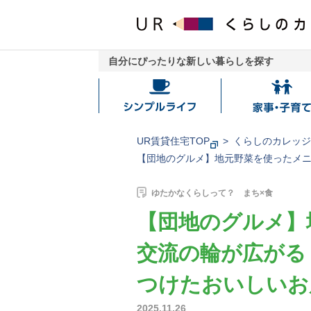
自分にぴったりな新しい暮らしを探す
シ
家
ン
事・
プ
子
UR賃貸住宅TOP
くらしのカレッ
ル
育
【団地のグルメ】地元野菜を使ったメニ
ラ
て
イ
ゆたかなくらしって？ まち×食
フ
【団地のグルメ】
交流の輪が広がる
つけたおいしいお
2025.11.26