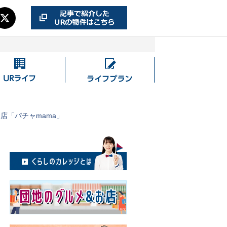
UR
ラ
ラ
イ
イ
フ
フ
プ
店「パチャmama」
ラ
ン