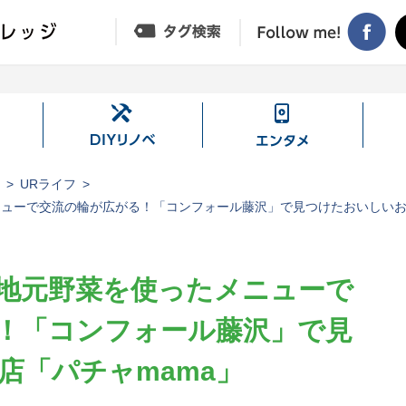
DIY
エ
リ
ン
ノ
タ
ジ
URライフ
ベ
メ
ューで交流の輪が広がる！「コンフォール藤沢」で見つけたおいしいお
地元野菜を使ったメニューで
！「コンフォール藤沢」で見
店「パチャmama」