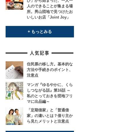
び」から始まった、一人一
人のできることが集まる場
所。男山団地で見つけたお
いしいお店「Joint Joy」
+ もっとみる
住民票の移し方。基本的な
方法や手続きのポイント、
注意点
マンガ『ゆるやかに、くら
しつながる話』第16話 ～
私のとっておきを団地フリ
マに出品編～
「定期借家」と「普通借
家」の違いとは？借り主か
ら見たメリットと注意点