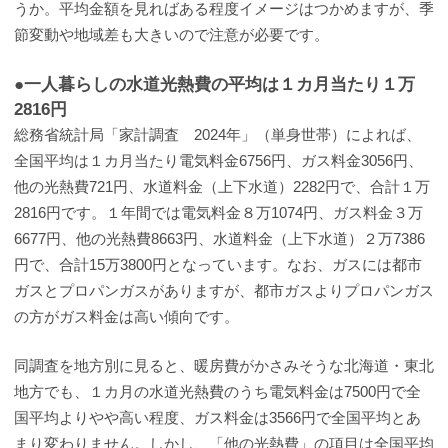
うか。平均金額を見ればある程度イメージはつかめますが、季
節変動や地域差も大きいので注意が必要です。
●一人暮らしの水道光熱費の平均は１カ月当たり１万
2816円
総務省統計局「家計調査 2024年」（単身世帯）によれば、
全国平均は１カ月当たり電気料金6756円、ガス料金3056円、
他の光熱費721円、水道料金（上下水道）2282円で、合計１万
2816円です。１年間では電気料金８万1074円、ガス料金３万
6677円、他の光熱費8663円、水道料金（上下水道）２万7386
円で、合計15万3800円となっています。なお、ガスには都市
ガスとプロパンガスがありますが、都市ガスよりプロパンガス
の方がガス料金は高い傾向です。
同調査を地方別に見ると、暖房費がかさみそうな北海道・東北
地方でも、１カ月の水道光熱費のうち電気料金は7500円で全
国平均よりやや高い程度、ガス料金は3566円で全国平均とあ
まり変わりません。しかし、「他の光熱費」の項目は全国平均