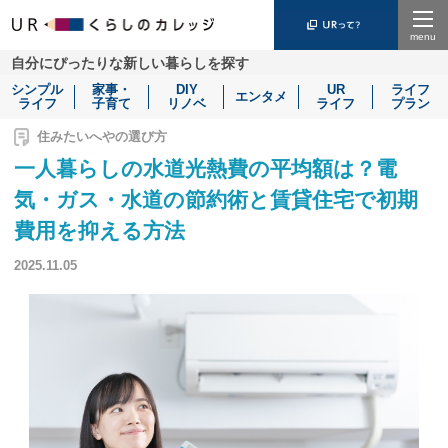
Menu
自分にぴったりな新しい暮らしを探す
シンプル
家事・
DIY
UR
ライフ
エンタメ
ライフ
子育て
リノベ
ライフ
プラン
住みたいへやの選び方
一人暮らしの水道光熱費の平均額は？電
気・ガス・水道の節約術と賃貸住宅で初期
費用を抑える方法
2025.11.05