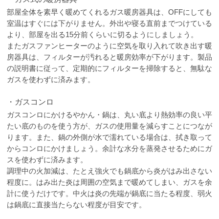
部屋全体を素早く暖めてくれるガス暖房器具は、OFFにしても
室温はすぐには下がりません。外出や寝る直前までつけている
より、部屋を出る15分前くらいに切るようにしましょう。
またガスファンヒーターのように空気を取り入れて吹き出す暖
房器具は、フィルターが汚れると暖房効率が下がります。製品
の説明書に従って、定期的にフィルターを掃除すると、無駄な
ガスを使わずに済みます。
・ガスコンロ
ガスコンロにかけるやかん・鍋は、丸い底より熱効率の良い平
たい底のものを使う方が、ガスの使用量を減らすことにつなが
ります。また、鍋の外側が水で濡れている場合は、拭き取って
からコンロにかけましょう。余計な水分を蒸発させるためにガ
スを使わずに済みます。
調理中の火加減は、たとえ強火でも鍋底から炎がはみ出さない
程度に。はみ出た炎は周囲の空気まで暖めてしまい、ガスを余
計に使うだけです。中火は炎の先端が鍋底に当たる程度、弱火
は鍋底に直接当たらない程度が目安です。