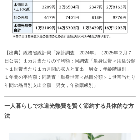
【出典】総務省総計局「家計調査 2024年」（2025年２月７
日公表）１カ月当たりの平均額：同調査「単身世帯＜用途分類
＞１世帯当たり１カ月間の収入と支出 男女，年齢階級別」
１年間の平均額：同調査「単身世帯＜品目分類＞１世帯当たり
年間の品目別支出金額 男女，年齢階級別」
一人暮らしで水道光熱費を賢く節約する具体的な方
法