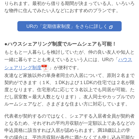
りられます。最初から借りる期間が決まっている人、いろいろ
な物件に住んでみたい人などにおすすめのプランです。
URの「定期借家制度」をさらに詳しく
●ハウスシェアリング制度でルームシェアも可能！
もともと一人暮らしを検討していたが、仲の良い友人や知人と
一緒に暮らすことも考えているという人には、URの「
ハウス
シェアリング制度
」が便利です。
友達など家族以外の単身者同士の入居について、原則２名まで
契約ができます（１K、１DKおよび１LDKの住宅では２名が限
度となります。住宅形式に応じて３名以上でも同居が可能。た
だし居室数＝最大人数となります）。友人同士やカップルでの
ルームシェアなど、さまざまな住まい方に対応しています。
代表者が契約するのではなく、シェアする入居者全員が契約者
となるため、それぞれの平均月収額が一定額以上であるなどの
申込資格に該当すれば入居が認められます。満18歳以上の学
生の場合は、平均月収額が条件に満たなくても申し込み可能な