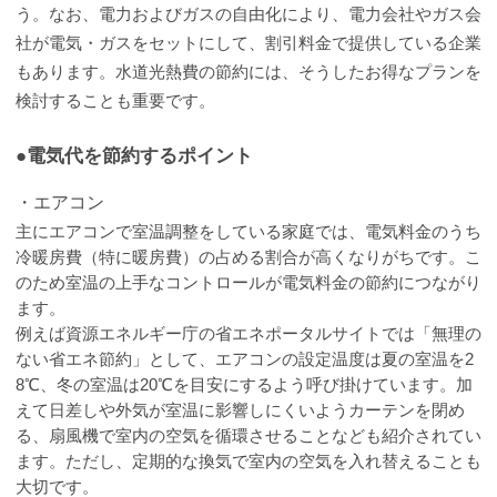
う。なお、電力およびガスの自由化により、電力会社やガス会
社が電気・ガスをセットにして、割引料金で提供している企業
もあります。水道光熱費の節約には、そうしたお得なプランを
検討することも重要です。
●電気代を節約するポイント
・エアコン
主にエアコンで室温調整をしている家庭では、電気料金のうち
冷暖房費（特に暖房費）の占める割合が高くなりがちです。こ
のため室温の上手なコントロールが電気料金の節約につながり
ます。
例えば資源エネルギー庁の省エネポータルサイトでは「無理の
ない省エネ節約」として、エアコンの設定温度は夏の室温を2
8℃、冬の室温は20℃を目安にするよう呼び掛けています。加
えて日差しや外気が室温に影響しにくいようカーテンを閉め
る、扇風機で室内の空気を循環させることなども紹介されてい
ます。ただし、定期的な換気で室内の空気を入れ替えることも
大切です。