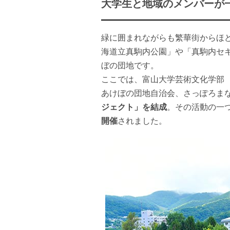
大学生と地域のメンバーが
緑に囲まれながらも繁華街からほ
海道立真駒内公園」や「真駒内セ
ぼの団地です。
ここでは、富山大学芸術文化学部
あけぼの団地自治会、さっぽろま
ジェクト」を結成
。その活動の一
開催
されました。