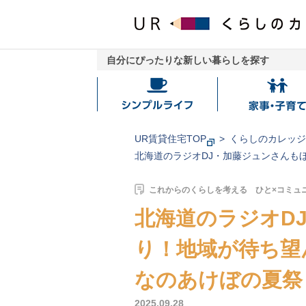
自分にぴったりな新しい暮らしを探す
シ
家
ン
事・
プ
子
UR賃貸住宅TOP
くらしのカレッ
ル
育
北海道のラジオDJ・加藤ジュンさんも
ラ
て
イ
これからのくらしを考える ひと×コミュ
フ
北海道のラジオD
り！地域が待ち望
なのあけぼの夏祭
2025.09.28