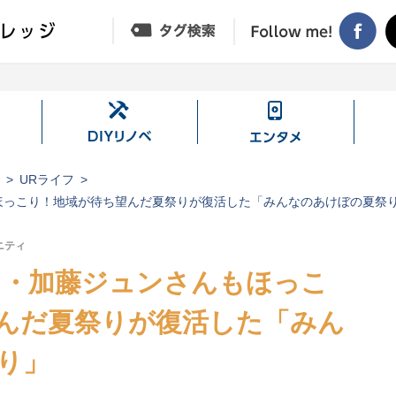
DIY
エ
リ
ン
ノ
タ
ジ
URライフ
ベ
メ
ほっこり！地域が待ち望んだ夏祭りが復活した「みんなのあけぼの夏祭
ニティ
J・加藤ジュンさんもほっこ
んだ夏祭りが復活した「みん
り」