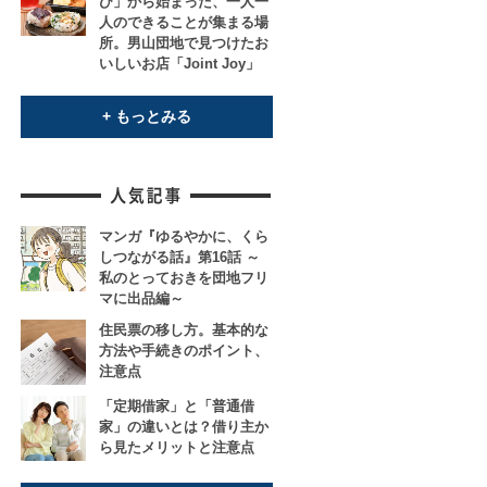
び」から始まった、一人一
人のできることが集まる場
所。男山団地で見つけたお
いしいお店「Joint Joy」
+ もっとみる
マンガ『ゆるやかに、くら
しつながる話』第16話 ～
私のとっておきを団地フリ
マに出品編～
住民票の移し方。基本的な
方法や手続きのポイント、
注意点
「定期借家」と「普通借
家」の違いとは？借り主か
ら見たメリットと注意点