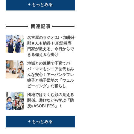
+ もっとみる
名古屋のラジオDJ・加藤玲
那さんも納得！UR防災専
門家が教える、今日からで
きる備え＆心掛け
地域との連携で子育てパ
パ・ママもシニア世代もみ
んな安心！アーバンラフレ
鳴子と鳴子団地の「ウェル
ビーイング」な暮らし
団地ではぐくむ顔の見える
関係。遊びながら学ぶ「防
災×ASOBI FES」！
+ もっとみる