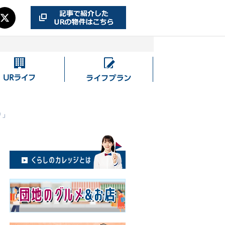
UR
ラ
ラ
イ
イ
フ
フ
プ
り」
ラ
ン