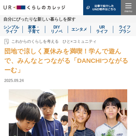
Menu
自分にぴったりな新しい暮らしを探す
シンプル
家事・
DIY
UR
ライフ
エンタメ
ライフ
子育て
リノベ
ライフ
プラン
これからのくらしを考える ひと×コミュニティ
団地で涼しく夏休みを満喫！学んで遊ん
で、みんなとつながる「DANCHIつながる
ーむ」
2025.09.24