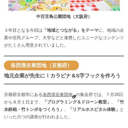
中百舌鳥公園団地（大阪府）
３年目となる今回は
「地域とつながる」をテーマ
に、地域の企
業や住民グループ、大学などと連携したユニークなコンテンツ
がたくさん用意されていました。
洛西境谷東団地（京都府）
地元企業が先生に！カラビナ＆S字フックを作ろう
京都府京都市にある
洛西境谷東団地
の集会所では、７月28日
から８月１日まで、
「プログラミング＆ドローン教室」
、
「竹
水鉄砲・竹トンボをつくろう」
、
「リアルホスピタル体験」
と
いった六つの講座が行われました。