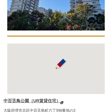
中百舌鳥公園（UR賃貸住宅）
大阪府堺市北区中百舌鳥町六丁998番地の3