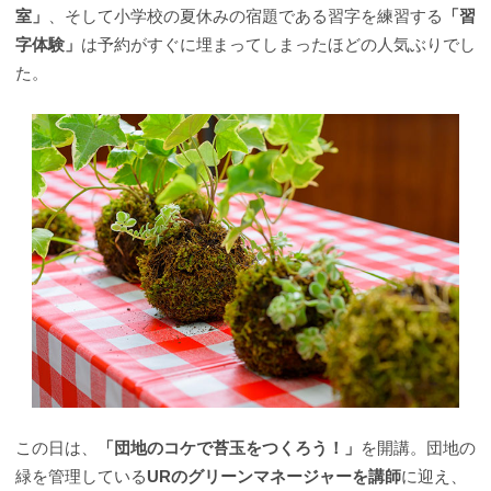
室」
、そして小学校の夏休みの宿題である習字を練習する
「習
字体験」
は予約がすぐに埋まってしまったほどの人気ぶりでし
た。
この日は、
「団地のコケで苔玉をつくろう！」
を開講。団地の
緑を管理している
URのグリーンマネージャーを講師
に迎え、