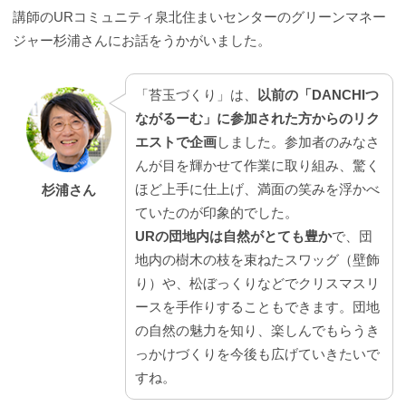
講師のURコミュニティ泉北住まいセンターのグリーンマネー
ジャー杉浦さんにお話をうかがいました。
「苔玉づくり」は、
以前の「DANCHIつ
ながるーむ」に参加された方からのリク
エストで企画
しました。参加者のみなさ
んが目を輝かせて作業に取り組み、驚く
ほど上手に仕上げ、満面の笑みを浮かべ
杉浦さん
ていたのが印象的でした。
URの団地内は自然がとても豊か
で、団
地内の樹木の枝を束ねたスワッグ（壁飾
り）や、松ぼっくりなどでクリスマスリ
ースを手作りすることもできます。団地
の自然の魅力を知り、楽しんでもらうき
っかけづくりを今後も広げていきたいで
すね。