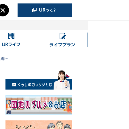
UR
ラ
ラ
イ
イ
フ
見編～
フ
プ
ラ
ン