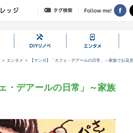
DIY
エ
リ
ン
ノ
タ
ジ
エンタメ
【マンガ】「カフェ・デアールの日常」～家族でお花
ベ
メ
ェ・デアールの日常」～家族