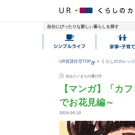
自分にぴったりな新しい暮らしを探す
シ
家
ン
事・
プ
子
UR賃貸住宅TOP
くらしのカレッ
ル
育
ラ
て
住みたいまちの選び方
イ
【マンガ】「カフ
フ
でお花見編～
2024.04.10