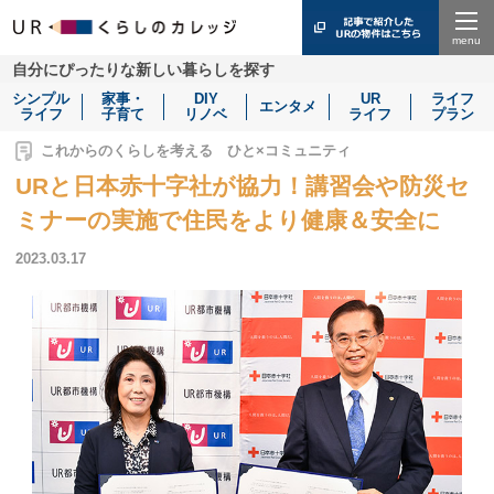
Menu
自分にぴったりな新しい暮らしを探す
シンプル
家事・
DIY
UR
ライフ
エンタメ
ライフ
子育て
リノベ
ライフ
プラン
これからのくらしを考える ひと×コミュニティ
URと日本赤十字社が協力！講習会や防災セ
ミナーの実施で住民をより健康＆安全に
2023.03.17