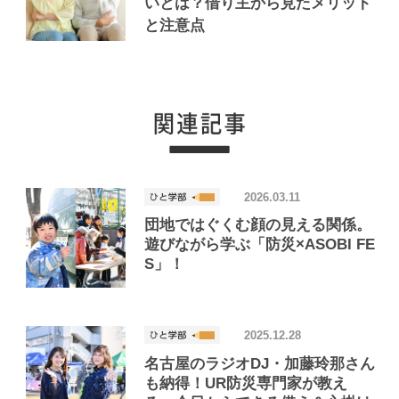
いとは？借り主から見たメリット
と注意点
2026.03.11
団地ではぐくむ顔の見える関係。
遊びながら学ぶ「防災×ASOBI FE
S」！
2025.12.28
名古屋のラジオDJ・加藤玲那さん
も納得！UR防災専門家が教え