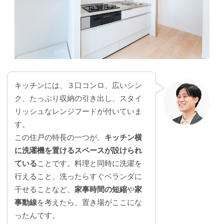
キッチンには、３口コンロ、広いシン
ク、たっぷり収納の引き出し、スタイ
リッシュなレンジフードが付いていま
す。
この住戸の特長の一つが、
キッチン横
に洗濯機を置けるスペースが設けられ
ている
ことです。料理と同時に洗濯を
行えること、洗ったらすぐベランダに
干せることなど、
家事時間の短縮
や
家
事動線
を考えたら、置き場がここにな
ったんです。