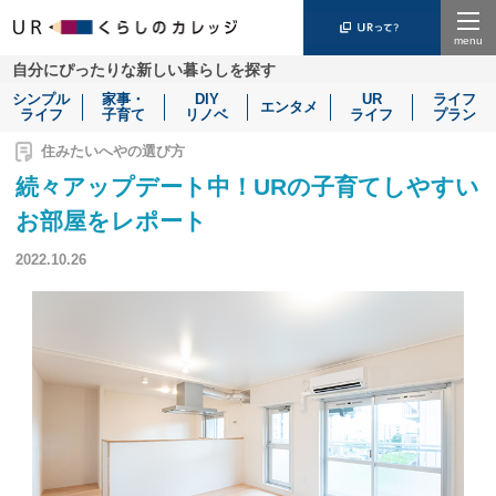
Menu
自分にぴったりな新しい暮らしを探す
シンプル
家事・
DIY
UR
ライフ
エンタメ
ライフ
子育て
リノベ
ライフ
プラン
住みたいへやの選び方
続々アップデート中！URの子育てしやすい
お部屋をレポート
2022.10.26