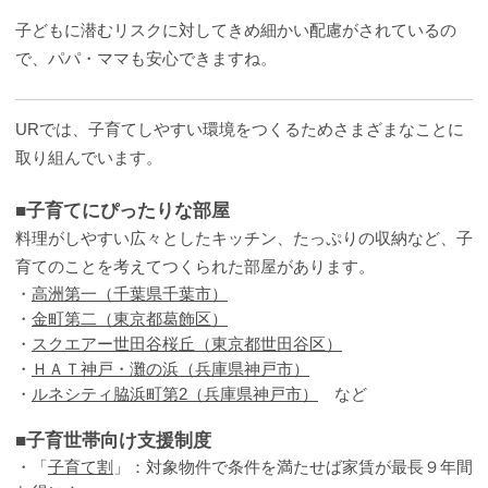
子どもに潜むリスクに対してきめ細かい配慮がされているの
で、パパ・ママも安心できますね。
URでは、子育てしやすい環境をつくるためさまざまなことに
取り組んでいます。
■子育てにぴったりな部屋
料理がしやすい広々としたキッチン、たっぷりの収納など、子
育てのことを考えてつくられた部屋があります。
・
高洲第一（千葉県千葉市）
・
金町第二（東京都葛飾区）
・
スクエアー世田谷桜丘（東京都世田谷区）
・
ＨＡＴ神戸・灘の浜（兵庫県神戸市）
・
ルネシティ脇浜町第2（兵庫県神戸市）
など
■子育世帯向け支援制度
・「
子育て割
」：対象物件で条件を満たせば家賃が最長９年間