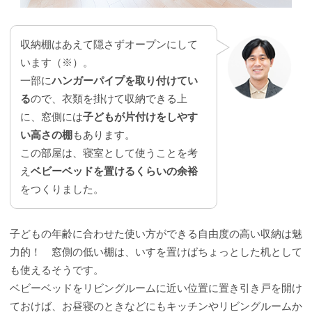
収納棚はあえて隠さずオープンにして
います（※）。
一部に
ハンガーパイプを取り付けてい
る
ので、衣類を掛けて収納できる上
に、窓側には
子どもが片付けをしやす
い高さの棚
もあります。
この部屋は、寝室として使うことを考
え
ベビーベッドを置けるくらいの余裕
をつくりました。
子どもの年齢に合わせた使い方ができる自由度の高い収納は魅
力的！ 窓側の低い棚は、いすを置けばちょっとした机として
も使えるそうです。
ベビーベッドをリビングルームに近い位置に置き引き戸を開け
ておけば、お昼寝のときなどにもキッチンやリビングルームか