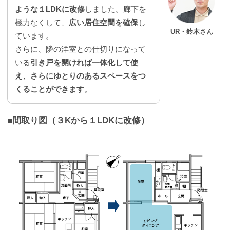
ような１LDKに改修
しました。廊下を
極力なくして、
広い居住空間を確保
し
UR・鈴木さん
ています。
さらに、隣の洋室との仕切りになって
いる
引き戸を開ければ一体化して使
え、さらにゆとりのあるスペースをつ
くることができます
。
■間取り図（３Kから１LDKに改修）