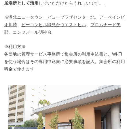
居場所として活用
していただけたらうれしいです。」
※
港北ニュータウン ビュープラザセンター北
、
アーベインビ
オ川崎
、
ビーコンヒル能見台ウエストヒル
、
プロムナード矢
部
、
コンフォール明神台
※利用方法
各団地の管理サービス事務所で集会所の利用申込書と、Wi-Fi
を使う場合はその専用申込書に必要事項を記入。集会所の利用
料金で使えます