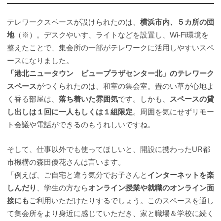
テレワークスペースが設けられたのは、
横浜市内、５カ所の団
地
（※）。デスクやいす、ライトなどを設置し、Wi-Fi環境を
整えたことで、集会所の一部がテレワークに活用しやすいスペ
ースになりました。
「港北ニュータウン ビュープラザセンター北」のテレワーク
スペース
がつくられたのは、和室の集会室。畳のい草が心地よ
く香る部屋は、
落ち着いた雰囲気
です。しかも、
スペースの貸
し出しは１回に一人もしくは１組限定
。周囲を気にせずリモー
ト会議や電話ができるのもうれしいですね。
そして、仕事以外でも使ってほしいと、開設に携わったUR都
市機構の森田優花さんは言います。
「例えば、ご自宅と違う気分でお子さんと
インターネットを楽
しんだり
、学生の方なら
オンライン授業や就職のオンライン面
接にも
ご利用いただけたりするでしょう。このスペースを通し
て集会所をより身近に感じていただき、家と職場＆学校に続く