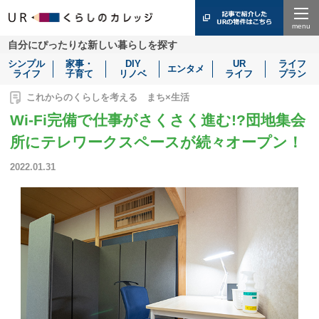
Menu
自分にぴったりな新しい暮らしを探す
シンプル
家事・
DIY
UR
ライフ
エンタメ
ライフ
子育て
リノベ
ライフ
プラン
これからのくらしを考える まち×生活
Wi-Fi完備で仕事がさくさく進む!?団地集会
所にテレワークスペースが続々オープン！
2022.01.31