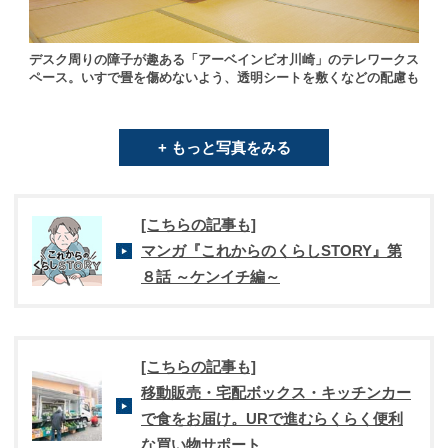
デスク周りの障子が趣ある「アーベインビオ川崎」のテレワークス
ペース。いすで畳を傷めないよう、透明シートを敷くなどの配慮も
+ もっと写真をみる
[こちらの記事も]
マンガ『これからのくらしSTORY』第
８話 ～ケンイチ編～
[こちらの記事も]
移動販売・宅配ボックス・キッチンカー
で食をお届け。URで進むらくらく便利
な買い物サポート