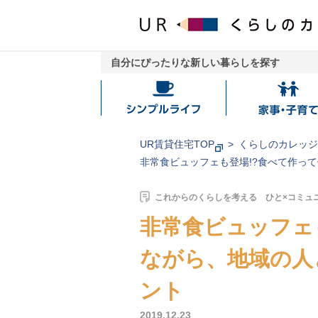
自分にぴったりな新しい暮らしを探す
シ
家
ン
事・
プ
子
UR賃貸住宅TOP
くらしのカレッ
ル
育
非常食ビュッフェも登場!?食べて作っ
ラ
て
イ
これからのくらしを考える ひと×コミュ
フ
非常食ビュッフェ
ながら、地域の人
ント
2019.12.23