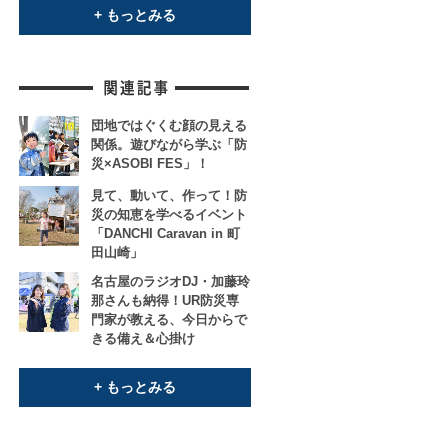
+ もっとみる
団地ではぐくむ顔の見える
関係。遊びながら学ぶ「防
災×ASOBI FES」！
見て、動いて、作って！防
災の知恵を学べるイベント
「DANCHI Caravan in 町
田山崎」
名古屋のラジオDJ・加藤玲
那さんも納得！UR防災専
門家が教える、今日からで
きる備え＆心掛け
+ もっとみる