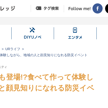
DIY
エ
リ
ン
ノ
タ
ジ
URライフ
ベ
メ
て体験しながら、地域の人と顔見知りになれる防災イベント
ニティ
も登場!?食べて作って体験し
と顔見知りになれる防災イベ