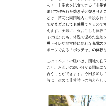
ん！ 非常食を試食できる「
非常
まどで作られた焼き芋と焼きりん
どは、芦花公園団地内に常設され
でかまどとしても使用
できるので
えます。実際に、火おこしも体験
そのほかにも、体温で温めた生地
災トイレ
や非常時に便利な
充電ス
ポーツである
「ボッチャ」の体験
このイベントの狙いは、団地の住
こと。お互いの顔が分かる関係に
合うことができます。今回参加し
時に、改めて非常時への備えをし