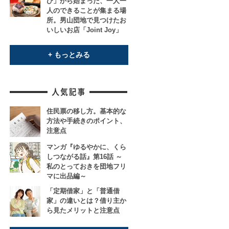
び」から始まった、一人一
人のできることが集まる場
所。男山団地で見つけたお
いしいお店「Joint Joy」
+ もっとみる
住民票の移し方。基本的な
方法や手続きのポイント、
注意点
マンガ『ゆるやかに、くら
しつながる話』第16話 ～
私のとっておきを団地フリ
マに出品編～
「定期借家」と「普通借
家」の違いとは？借り主か
ら見たメリットと注意点