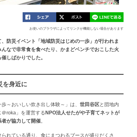
お使いのブラウザによってリンクが機能しない場合があります
て、防災イベント「地域防災はじめの一歩」が行われま
みんなで非常食を食べたり、かまどベンチでおこした火
る催しばかりでした。
災を身近に
一歩～おいしい炊き出し体験～」は、
世田谷区
と団地内
＠roka」を運営する
NPO法人せたがや子育てネットが
係者が協力して開催
。
けられている通り、食にまつわるブースが盛りだくさ