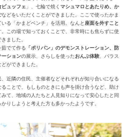
食ビュッフェ
」、七輪で焼く
マシュマロとあたりめ、か
ご
などをいただくことができました。ここで使ったかま
ている「かまどベンチ」を活用。なんと
座面を外すこと
す。この場で知っておくことで、非常時にも焦らずに使
できました。
を茹でて作る
「ポリパン」のデモンストレーション、防
テーション
の展示、さらしを使った
おんぶ体験
、パラス
などができました。
民、近隣の住民、主催者などそれぞれが知り合いになる
なることで、もしものときにも声を掛け合うなど、助け
てみて、地域の人たちと人見知りになって安心したと同
っかりしようと考えた方も多かったようです。