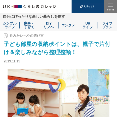
Menu
自分にぴったりな新しい暮らしを探す
シンプル
家事・
DIY
UR
ライフ
エンタメ
ライフ
子育て
リノベ
ライフ
プラン
住みたいへやの選び方
子ども部屋の収納ポイントは、親子で片付
け＆楽しみながら整理整頓！
2019.11.15