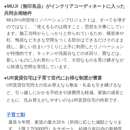
●MUJI（無印良品）がインテリアコーディネートに入った
共同企画物件
MUJI×UR団地リノベーションプロジェクトは、すべてを壊す
のではなく、「使えるものは残すこと」思想を大事にしてい
ます。施工当時からしっかりと作られているため、構造体や
柱、鴨居など大きな空間をつくる部分はできるだけそのまま
残し、新しい住まいづくりに上手に利用したリノベーション
が特徴的です。キッチンや洗面台などの水回り、畳などは、
新しいものに入れ替わっていて、大切なものを受け継ぎなが
ら快適な空間を実現しています。
●UR賃貸住宅は子育て世代にお得な制度が豊富
UR賃貸住宅同士の住み替えなら敷金・礼金も引き継げるな
ど、引っ越しにかかる手続きや諸費用も軽減。家族の成長と
ともに、住み替えがしやすいのもUR賃貸住宅の特長です。
子育て割
最長９年間、家賃の最大20％（所得に応じた減額となりま
す。上限２万5000円）をサポート。結婚５年以内の新婚世