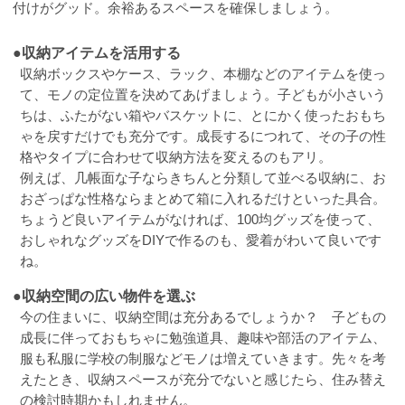
付けがグッド。余裕あるスペースを確保しましょう。
●収納アイテムを活用する
収納ボックスやケース、ラック、本棚などのアイテムを使っ
て、モノの定位置を決めてあげましょう。子どもが小さいう
ちは、ふたがない箱やバスケットに、とにかく使ったおもち
ゃを戻すだけでも充分です。成長するにつれて、その子の性
格やタイプに合わせて収納方法を変えるのもアリ。
例えば、几帳面な子ならきちんと分類して並べる収納に、お
おざっぱな性格ならまとめて箱に入れるだけといった具合。
ちょうど良いアイテムがなければ、100均グッズを使って、
おしゃれなグッズをDIYで作るのも、愛着がわいて良いです
ね。
●収納空間の広い物件を選ぶ
今の住まいに、収納空間は充分あるでしょうか？ 子どもの
成長に伴っておもちゃに勉強道具、趣味や部活のアイテム、
服も私服に学校の制服などモノは増えていきます。先々を考
えたとき、収納スペースが充分でないと感じたら、住み替え
の検討時期かもしれません。