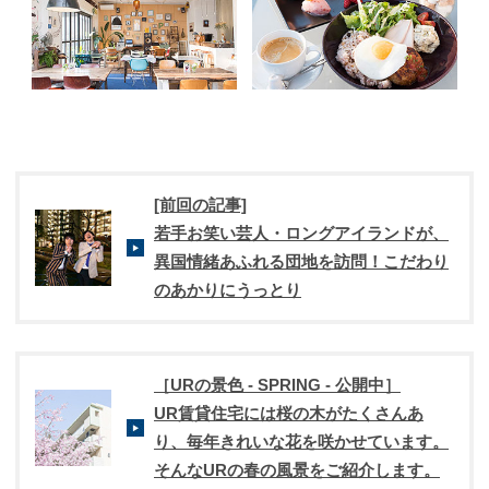
[前回の記事]
若手お笑い芸人・ロングアイランドが、
異国情緒あふれる団地を訪問！こだわり
のあかりにうっとり
［URの景色 - SPRING - 公開中］
UR賃貸住宅には桜の木がたくさんあ
り、毎年きれいな花を咲かせています。
そんなURの春の風景をご紹介します。