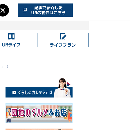
UR
ラ
ラ
イ
イ
フ
フ
プ
＋」！
ラ
ン