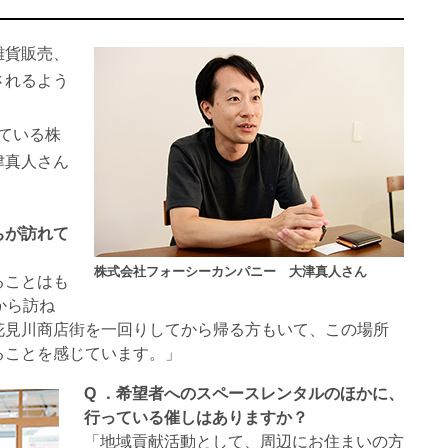
雑貨販売、
されるよう
ている株
津真人さん
ちが訪れて
株式会社フォーシーカンパニー 大津真人さん
ることはも
から訪ね
花見川商店街を一回りしてから帰る方もいて、この場所
ることを感じています。」
Q ．希望者へのスペースレンタルのほかに、
行っている催しはありますか？
「地域貢献活動として、周辺にお住まいの方