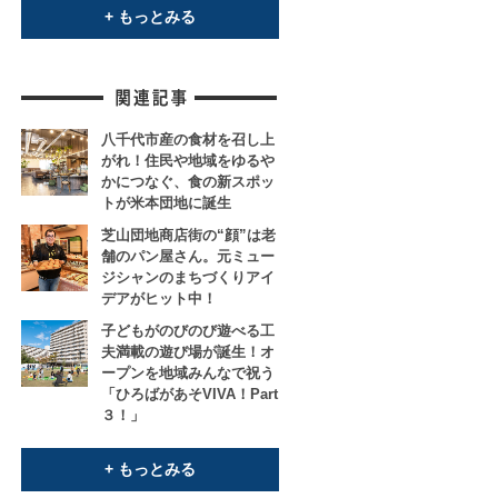
+ もっとみる
八千代市産の食材を召し上
がれ！住民や地域をゆるや
かにつなぐ、食の新スポッ
トが米本団地に誕生
芝山団地商店街の“顔”は老
舗のパン屋さん。元ミュー
ジシャンのまちづくりアイ
デアがヒット中！
子どもがのびのび遊べる工
夫満載の遊び場が誕生！オ
ープンを地域みんなで祝う
「ひろばがあそVIVA！Part
３！」
+ もっとみる