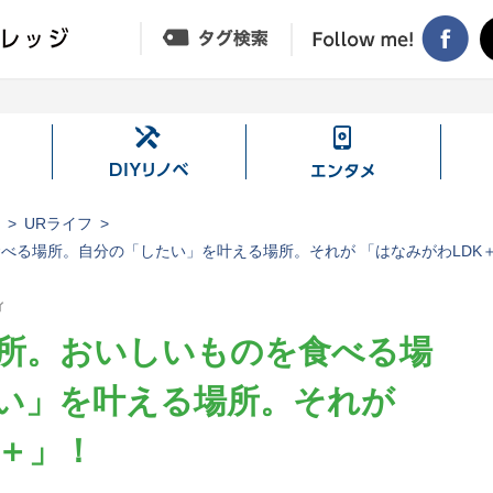
DIY
エ
リ
ン
ノ
タ
ジ
URライフ
ベ
メ
べる場所。自分の「したい」を叶える場所。それが 「はなみがわLDK
ィ
所。おいしいものを食べる場
い」を叶える場所。それが
K＋」！