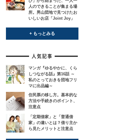
び」から始まった、一人一
人のできることが集まる場
所。男山団地で見つけたお
いしいお店「Joint Joy」
+ もっとみる
マンガ『ゆるやかに、くら
しつながる話』第16話 ～
私のとっておきを団地フリ
マに出品編～
住民票の移し方。基本的な
方法や手続きのポイント、
注意点
「定期借家」と「普通借
家」の違いとは？借り主か
ら見たメリットと注意点