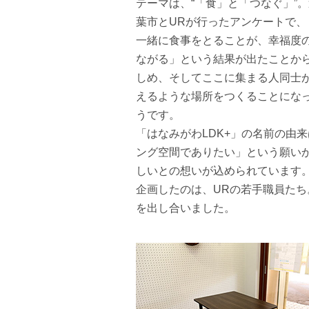
テーマは、“「食」と「つなぐ」”
葉市とURが行ったアンケートで、
一緒に食事をとることが、幸福度
ながる」という結果が出たことか
しめ、そしてここに集まる人同士
えるような場所をつくることにな
うです。
「はなみがわLDK+」の名前の由
ング空間でありたい」という願い
しいとの想いが込められています
企画したのは、URの若手職員た
を出し合いました。