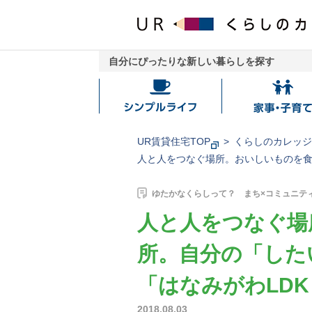
自分にぴったりな新しい暮らしを探す
シ
家
ン
事・
プ
子
UR賃貸住宅TOP
くらしのカレッ
ル
育
人と人をつなぐ場所。おいしいものを食
ラ
て
イ
ゆたかなくらしって？ まち×コミュニテ
フ
人と人をつなぐ場
所。自分の「した
「はなみがわLD
2018.08.03