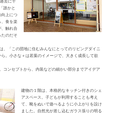
。過去に千
「誰かと
の向上につ
ら、食を楽
が、触れ合
ったのだそ
来は、「この団地に住むみんなにとってのリビングダイニ
から。小さな＋は若葉のイメージで、大きく成長して欲
。
ち。コンセプトから、内装などの細かい部分までアイデア
建物の１階は、本格的なキッチン付きのシェ
アスペース。子どもが利用することも考え
て、靴をぬいで遊べるように小上がりを設け
ました。自然光が差し込むガラス張りの明る