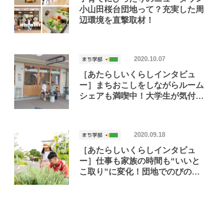
小山田桜台団地って？充実した周
辺環境を直撃取材！
2020.10.07
［あたらしいくらしインタビュ
ー］まちおこしをしながらルーム
シェアも満喫中！大学生が気付い
た、団地でできる心に余裕を持て
る暮らし
2020.09.18
［あたらしいくらしインタビュ
ー］仕事も家族の時間も“いいと
こ取り”に変化！団地でのびのび
テレワーク