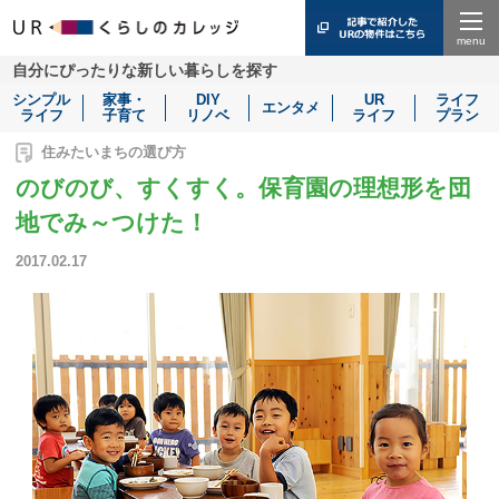
Menu
自分にぴったりな新しい暮らしを探す
シンプル
家事・
DIY
UR
ライフ
エンタメ
ライフ
子育て
リノベ
ライフ
プラン
住みたいまちの選び方
のびのび、すくすく。保育園の理想形を団
地でみ～つけた！
2017.02.17