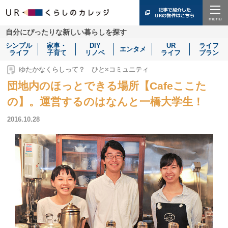
Menu
自分にぴったりな新しい暮らしを探す
シンプル
家事・
DIY
UR
ライフ
エンタメ
ライフ
子育て
リノベ
ライフ
プラン
ゆたかなくらしって？ ひと×コミュニティ
団地内のほっとできる場所【Cafeここた
の】。運営するのはなんと一橋大学生！
2016.10.28