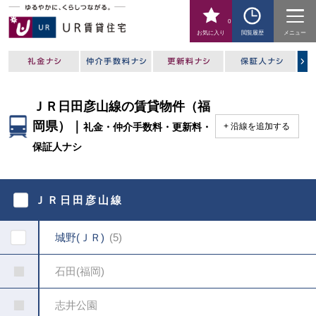
0
お気に入り
閲覧履歴
メニュー
ＪＲ日田彦山線の賃貸物件（福
岡県）｜
礼金・仲介手数料・更新料・
沿線を追加する
保証人ナシ
駅
を
ＪＲ日田彦山線
指
定
し
城野(ＪＲ)
5
て
く
だ
石田(福岡)
さ
い
志井公園