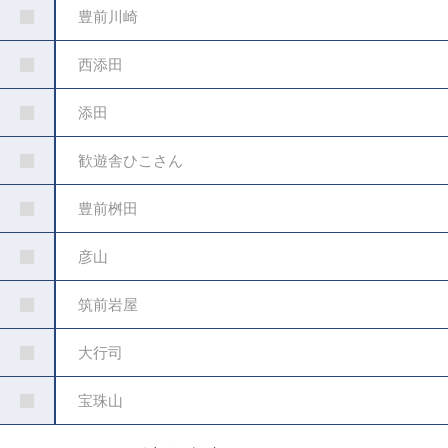
豊前川崎
西添田
添田
歓遊舎ひこさん
豊前桝田
彦山
筑前岩屋
大行司
宝珠山