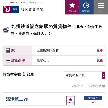
0
お気に入り
閲覧履歴
メニュー
九州鉄道記念館駅の賃貸物件
｜
礼金・仲介手数
料・更新料・保証人ナシ
駅
九州鉄道記念館
変更
詳細条件
変更
指定なし
1
該当空室数
部屋
家賃の低い順
2物件中
1～2物件表示
お
清滝第二
空室状況
1
気
に