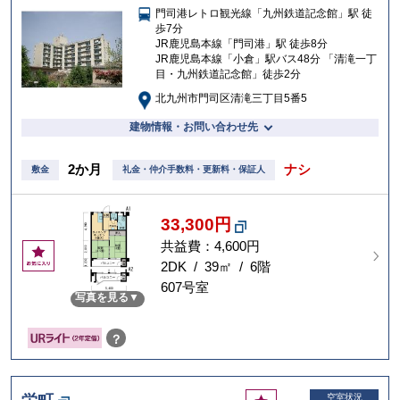
門司港レトロ観光線「九州鉄道記念館」駅 徒
入
歩7分
り
JR鹿児島本線「門司港」駅 徒歩8分
JR鹿児島本線「小倉」駅バス48分 「清滝一丁
目・九州鉄道記念館」徒歩2分
北九州市門司区清滝三丁目5番5
建物情報・お問い合わせ先
2か月
ナシ
敷金
礼金・仲介手数料・更新料・保証人
33,300円
共益費：4,600円
お
気
2DK / 39㎡ / 6階
に
607号室
写真を見る
入
り
？
お
空室状況