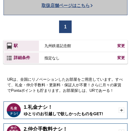
話
取扱店舗ページはこちら
を
か
け
1
る
駅
九州鉄道記念館
変更
詳細条件
変更
指定なし
URは、全国にリノベーションしたお部屋をご用意しています。すべ
て、礼金・仲介手数料・更新料・保証人が不要！さらに月々の家賃
でPontaポイントも貯まります。お部屋探しは、URであーる！
1.礼金ナシ！
開
ゆとりのお引越しで欲しかったものをGET!
く
2.仲介手数料ナシ！