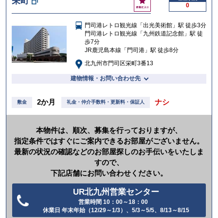
栄町
0
気
に
門司港レトロ観光線「出光美術館」駅 徒歩3分
入
門司港レトロ観光線「九州鉄道記念館」駅 徒
り
歩7分
JR鹿児島本線「門司港」駅 徒歩8分
北九州市門司区栄町3番13
建物情報・お問い合わせ先
2か月
ナシ
敷金
礼金・仲介手数料・更新料・保証人
本物件は、順次、募集を行っておりますが、
指定条件ではすぐにご案内できるお部屋がございません。
最新の状況の確認などのお部屋探しのお手伝いをいたしま
すので、
下記店舗にお問い合わせください。
UR北九州営業センター
営業時間 10：00～18：00
電
休業日 年末年始（12/29～1/3）、5/3～5/5、8/13～8/15