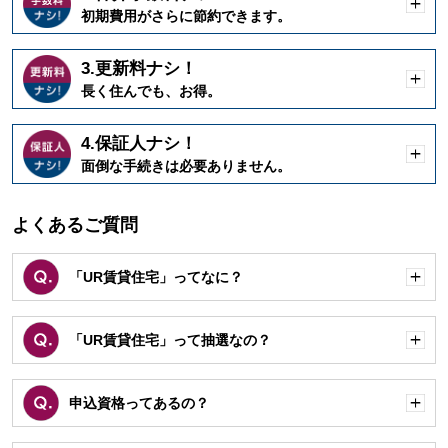
開
初期費用がさらに節約できます。
く
3.更新料ナシ！
開
長く住んでも、お得。
く
4.保証人ナシ！
開
面倒な手続きは必要ありません。
く
よくあるご質問
「UR賃貸住宅」ってなに？
開
く
「UR賃貸住宅」って抽選なの？
開
く
申込資格ってあるの？
開
く