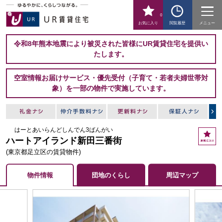
0
お気に入り
閲覧履歴
メニュー
令和8年熊本地震により被災された皆様にUR賃貸住宅を提供い
たします。
空室情報お届けサービス・優先受付（子育て・若者夫婦世帯対
象）を一部の物件で実施しています。
はーとあいらんどしんでん3ばんがい
お
ハートアイランド新田三番街
気
に
(東京都足立区の賃貸物件)
入
り
物件情報
団地のくらし
周辺マップ