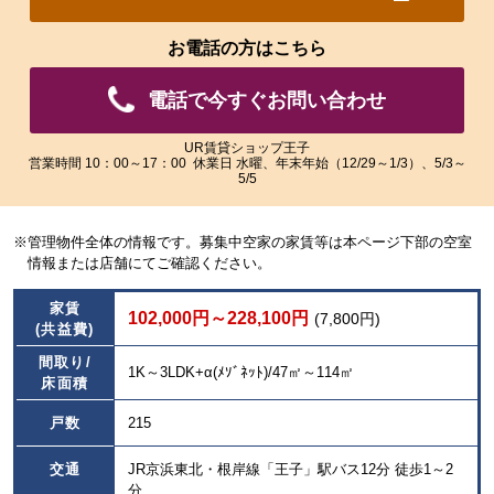
れ
れ
た
た
お電話の方はこちら
画
画
像
像
電話で今すぐお問い合わせ
を
を
ご
ご
覧
覧
UR賃貸ショップ王子
営業時間 10：00～17：00 休業日 水曜、年末年始（12/29～1/3）、5/3～
い
い
5/5
た
た
だ
だ
け
け
※管理物件全体の情報です。募集中空家の家賃等は本ページ下部の空室
ま
ま
情報または店舗にてご確認ください。
す。
す。
家賃
102,000円～228,100円
(7,800円)
(共益費)
間取り/
1K～3LDK+α(ﾒｿﾞﾈｯﾄ)/47㎡～114㎡
床面積
戸数
215
交通
JR京浜東北・根岸線「王子」駅バス12分 徒歩1～2
分