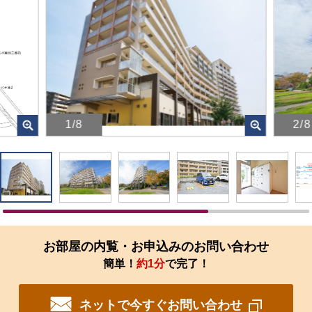
1/8
2/8
画
画
像
像
を
を
ク
ク
リ
リ
ッ
ッ
ク
ク
す
す
お部屋の内覧・お申込みのお問い合わせ
る
る
簡単！
約1分
で完了！
と、
と、
拡
拡
大
大
ネットで今すぐお問い合わせ
さ
さ