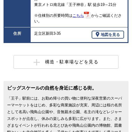
東京メトロ南北線「王子神谷」駅 徒歩19～21分
※住棟別の所要時間は
こちら
からご確認くださ
い。
住所
足立区新田3-35
地図を見る
構造・駐車場などを見る
ビッグスケールの自然を身近に感じる街。
「王子」駅前には、お勤め帰りの買い物に便利な深夜営業のスーパ
ーマーケットをはじめ、多彩な商業施設が充実。周辺には桜の名所
として名高い飛鳥山公園や、音無親水公園、名主の滝などレジャー
スポットが点在し、休みの楽しみも多彩に広がります。また、さま
ざまなイベントが行われる北とぴあや飛鳥山公園内の博物館、図書