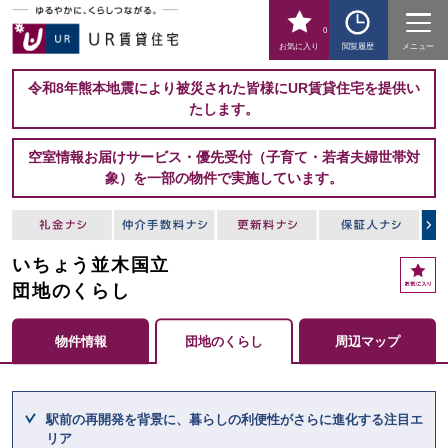
0
お気に入り
閲覧履歴
メニュー
令和8年熊本地震により被災された皆様にUR賃貸住宅を提供い
たします。
空室情報お届けサービス・優先受付（子育て・若者夫婦世帯対
象）を一部の物件で実施しています。
いちょう並木国立
お
気
団地のくらし
に
入
物件情報
団地のくらし
周辺マップ
り
ここからメインコンテンツになります。
駅前の再開発を背景に、暮らしの利便性がさらに進化する注目エ
リア