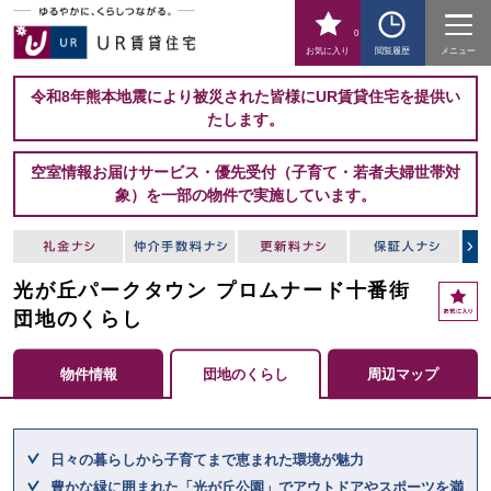
0
お気に入り
閲覧履歴
メニュー
令和8年熊本地震により被災された皆様にUR賃貸住宅を提供い
たします。
空室情報お届けサービス・優先受付（子育て・若者夫婦世帯対
象）を一部の物件で実施しています。
光が丘パークタウン プロムナード十番街
お
気
団地のくらし
に
入
物件情報
団地のくらし
周辺マップ
り
ここからメインコンテンツになります。
日々の暮らしから子育てまで恵まれた環境が魅力
豊かな緑に囲まれた「光が丘公園」でアウトドアやスポーツを満