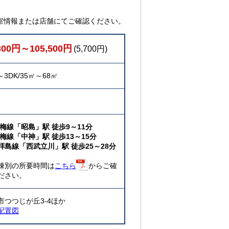
室情報または店舗にてご確認ください。
300円～105,500円
(5,700円)
～3DK/35㎡～68㎡
青梅線「昭島」駅 徒歩9～11分
青梅線「中神」駅 徒歩13～15分
拝島線「西武立川」駅 徒歩25～28分
棟別の所要時間は
こちら
からご確
ださい。
市つつじが丘3-4ほか
配置図