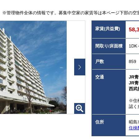
※管理物件全体の情報です。募集中空家の家賃等は本ページ下部の空
家賃(共益費)
58,
間取り/床面積
1DK
戸数
859
交通
JR
JR
西武
※住
認く
住所
昭島
住棟