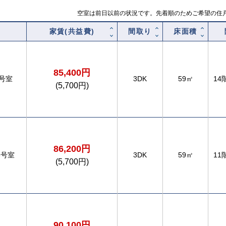
空室は前日以前の状況です。先着順のためご希望の住
家賃(共益費)
間取り
床面積
85,400円
8号室
3DK
59㎡
14
(5,700円)
86,200円
6号室
3DK
59㎡
11
(5,700円)
90,100円