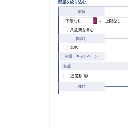
部屋を絞り込む
家賃
下限なし
上限なし
～
共益費を含む
間取り
3DK
制度・キャンペーン
制度
こちら
近居割
？
ヒ
ン
種類
ト
内
覧
可
能
な