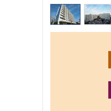
リ
ッ
ク
す
る
と、
拡
大
さ
れ
た
画
像
を
ご
覧
い
た
だ
け
ま