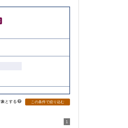
対象とする
？
この条件で絞り込む
ヒ
ン
ト
1