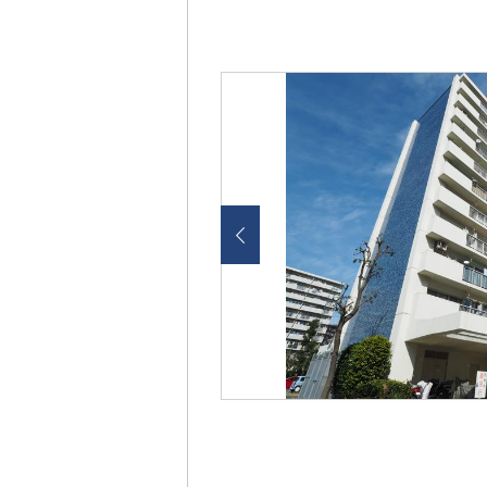
画
像
を
ク