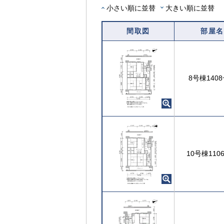
部
小さい順に並替
大きい順に並替
屋
を
間取図
部屋名
選
択
す
る
8号棟140
10号棟110