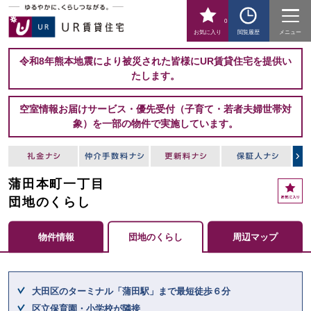
0
お気に入り
閲覧履歴
メニュー
令和8年熊本地震により被災された皆様にUR賃貸住宅を提供い
たします。
空室情報お届けサービス・優先受付（子育て・若者夫婦世帯対
象）を一部の物件で実施しています。
蒲田本町一丁目
お
気
団地のくらし
に
入
物件情報
団地のくらし
周辺マップ
り
ここからメインコンテンツになります。
大田区のターミナル「蒲田駅」まで最短徒歩６分
区立保育園・小学校が隣接