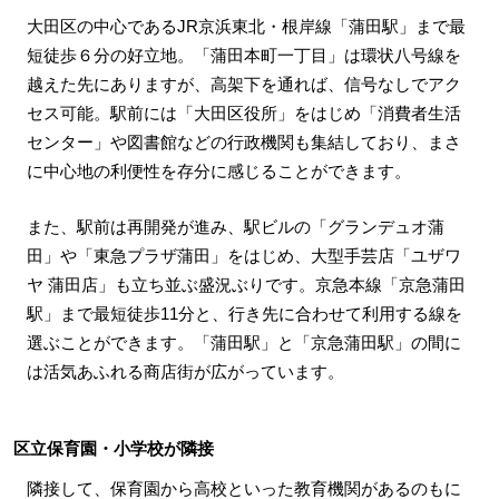
大田区の中心であるJR京浜東北・根岸線「蒲田駅」まで最
短徒歩６分の好立地。「蒲田本町一丁目」は環状八号線を
越えた先にありますが、高架下を通れば、信号なしでアク
セス可能。駅前には「大田区役所」をはじめ「消費者生活
センター」や図書館などの行政機関も集結しており、まさ
に中心地の利便性を存分に感じることができます。
また、駅前は再開発が進み、駅ビルの「グランデュオ蒲
田」や「東急プラザ蒲田」をはじめ、大型手芸店「ユザワ
ヤ 蒲田店」も立ち並ぶ盛況ぶりです。京急本線「京急蒲田
駅」まで最短徒歩11分と、行き先に合わせて利用する線を
選ぶことができます。「蒲田駅」と「京急蒲田駅」の間に
は活気あふれる商店街が広がっています。
区立保育園・小学校が隣接
隣接して、保育園から高校といった教育機関があるのもに