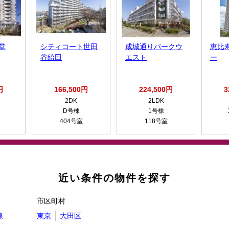
堂
シティコート世田
成城通りパークウ
恵比
谷給田
エスト
ー
円
166,500円
224,500円
3
2DK
2LDK
D号棟
1号棟
404号室
118号室
近い条件の物件を探す
市区町村
線
東京
大田区