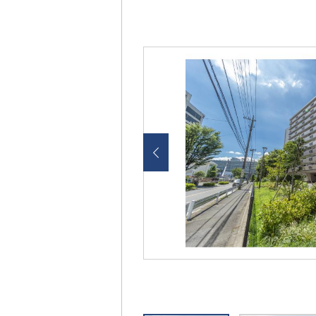
画
像
を
ク