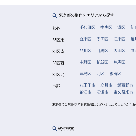
東京都の物件をエリアから探す
千代田区
中央区
港区
新
都心
台東区
墨田区
江東区
荒
23区東
品川区
目黒区
大田区
世
23区南
中野区
杉並区
練馬区
23区西
豊島区
北区
板橋区
23区北
八王子市
立川市
武蔵野市
市部
狛江市
清瀬市
東久留米市
東京都でご希望のUR賃貸住宅はございましたでしょうか？
物件検索