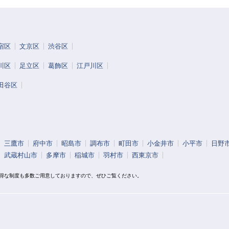
宿区
文京区
渋谷区
川区
足立区
葛飾区
江戸川区
田谷区
三鷹市
府中市
昭島市
調布市
町田市
小金井市
小平市
日野
武蔵村山市
多摩市
稲城市
羽村市
西東京市
お得な制度も多数ご用意しておりますので、ぜひご覧ください。