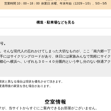
営業時間 10：00～18：00 休業日 水曜、年末年始（12/29～1/3）、5/3～5/5
構造・駐車場などを見る
り。
。そんな現代人の忘れかけてしまった大切なものが、ここ「南六郷一丁
手にはサイクリングロードがあり、休日には家族みんなで気軽にサイク
都心へ横浜へ、いずれも３０～４０分圏内という申し分のない快適アク
現状と異なる場合は現状を優先させて頂きます。
度適用後の家賃を含む場合があります。
空室情報
すが、当サイトからすぐにご案内できるお部屋がございません。