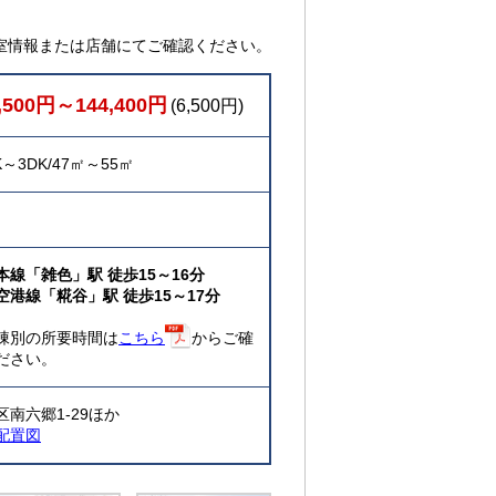
室情報または店舗にてご確認ください。
,500円～144,400円
(6,500円)
K～3DK/47㎡～55㎡
本線「雑色」駅 徒歩15～16分
空港線「糀谷」駅 徒歩15～17分
棟別の所要時間は
こちら
からご確
ださい。
区南六郷1-29ほか
配置図