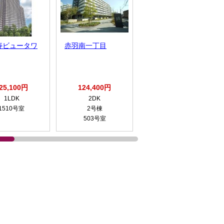
寿ビュータワ
赤羽南一丁目
金町第二
25,100円
124,400円
111,300円
1LDK
2DK
2LDK
1510号室
2号棟
1号棟
503号室
738号室