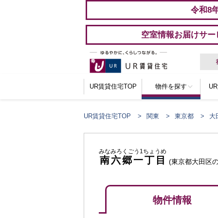
令和8
空室情報お届けサー
UR賃貸住宅TOP
物件を探す
U
UR賃貸住宅TOP
関東
東京都
大
みなみろくごう1ちょうめ
南六郷一丁目
(東京都大田区の
物件情報