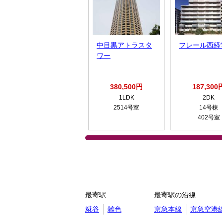
中目黒アトラスタ
フレール西経
ワー
380,500円
187,300
1LDK
2DK
2514号室
14号棟
402号室
最寄駅
最寄駅の沿線
糀谷
雑色
京急本線
京急空港