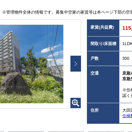
※管理物件全体の情報です。募集中空家の家賃等は本ページ下部の空
家賃(共益費)
115
間取り/床面積
1LD
戸数
300
交通
京急
京急
※住
認く
住所
大田
住棟