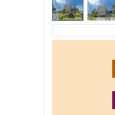
リ
ッ
ク
す
る
と、
拡
大
さ
れ
た
画
像
を
ご
覧
い
た
だ
け
ま