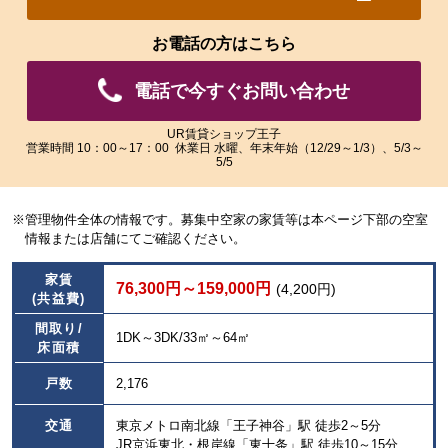
れ
れ
た
た
お電話の方はこちら
画
画
像
像
電話で今すぐお問い合わせ
を
を
ご
ご
覧
覧
UR賃貸ショップ王子
営業時間 10：00～17：00 休業日 水曜、年末年始（12/29～1/3）、5/3～
い
い
5/5
た
た
だ
だ
け
け
※管理物件全体の情報です。募集中空家の家賃等は本ページ下部の空室
ま
ま
情報または店舗にてご確認ください。
す。
す。
家賃
76,300円～159,000円
(4,200円)
(共益費)
間取り/
1DK～3DK/33㎡～64㎡
床面積
戸数
2,176
交通
東京メトロ南北線「王子神谷」駅 徒歩2～5分
JR京浜東北・根岸線「東十条」駅 徒歩10～15分