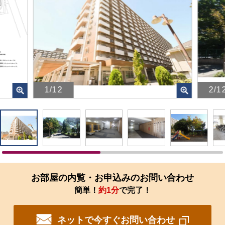
1/12
2/1
画
画
像
像
を
を
ク
ク
リ
リ
ッ
ッ
ク
ク
す
す
お部屋の内覧・お申込みのお問い合わせ
る
る
簡単！
約1分
で完了！
と、
と、
拡
拡
大
大
ネットで今すぐお問い合わせ
さ
さ