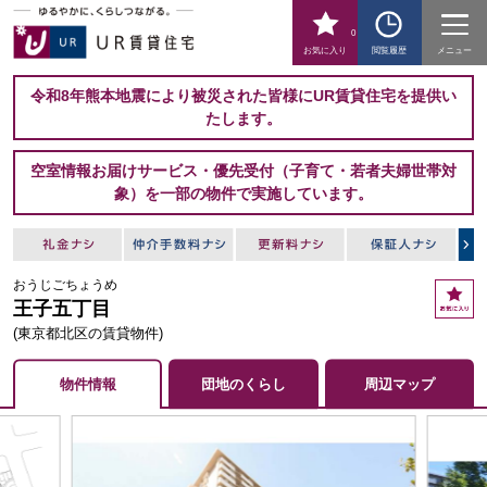
0
お気に入り
閲覧履歴
メニュー
令和8年熊本地震により被災された皆様にUR賃貸住宅を提供い
たします。
空室情報お届けサービス・優先受付（子育て・若者夫婦世帯対
象）を一部の物件で実施しています。
おうじごちょうめ
お
王子五丁目
気
に
(東京都北区の賃貸物件)
入
り
物件情報
団地のくらし
周辺マップ