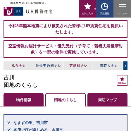
0
お気に入り
閲覧履歴
メニュー
令和8年熊本地震により被災された皆様にUR賃貸住宅を提供い
たします。
空室情報お届けサービス・優先受付（子育て・若者夫婦世帯対
象）を一部の物件で実施しています。
吉川
お
気
団地のくらし
に
入
物件情報
団地のくらし
周辺マップ
り
ここからメインコンテンツになります。
なまずの里、吉川市
各所で桜が楽しめる、吉川市