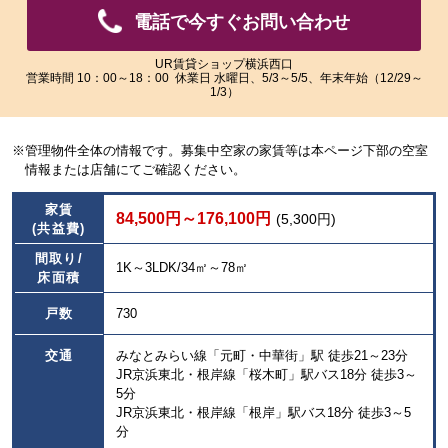
像
像
電話で今すぐお問い合わせ
を
を
ご
ご
覧
覧
UR賃貸ショップ横浜西口
営業時間 10：00～18：00 休業日 水曜日、5/3～5/5、年末年始（12/29～
い
い
1/3）
た
た
だ
だ
け
け
※管理物件全体の情報です。募集中空家の家賃等は本ページ下部の空室
ま
ま
情報または店舗にてご確認ください。
す。
す。
家賃
84,500円～176,100円
(5,300円)
(共益費)
間取り/
1K～3LDK/34㎡～78㎡
床面積
戸数
730
交通
みなとみらい線「元町・中華街」駅 徒歩21～23分
JR京浜東北・根岸線「桜木町」駅バス18分 徒歩3～
5分
JR京浜東北・根岸線「根岸」駅バス18分 徒歩3～5
分