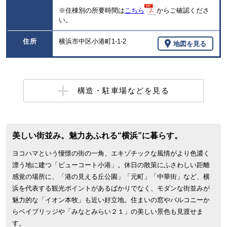
※住棟別の所要時間は
こちら
からご確認くださ
い。
住所
横浜市中区小港町1-1-2
地図を見る
構造・駐車場などを見る
美しい街並み。魅力あふれる“横浜”に暮らす。
ヨコハマという憧憬の街の一角、エキゾチックな風情がより色濃く
漂う地に建つ「ビューコート小港」。休日の散策にふさわしい距離
感覚の場所に、「港の見える丘公園」「元町」「中華街」など、横
浜を代表する観光ポイントがあるばかりでなく、モダンな街並みが
魅力的な「イオン本牧」も近い好立地。住まいの窓やバルコニーか
らベイブリッジや「みなとみらい２１」の美しい景色も見渡せま
す。