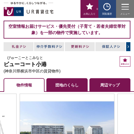
0
お気に入り
閲覧履歴
メニュー
空室情報お届けサービス・優先受付（子育て・若者夫婦世帯対
象）を一部の物件で実施しています。
びゅーこーとこみなと
お
ビューコート小港
気
に
(神奈川県横浜市中区の賃貸物件)
入
り
物件情報
団地のくらし
周辺マップ