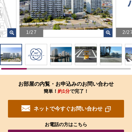
1/27
2/2
画
画
像
像
を
を
ク
ク
リ
リ
ッ
ッ
ク
ク
す
す
お部屋の内覧・お申込みのお問い合わせ
る
る
簡単！
約1分
で完了！
と、
と、
拡
拡
大
大
ネットで今すぐお問い合わせ
さ
さ
れ
れ
た
た
お電話の方はこちら
画
画