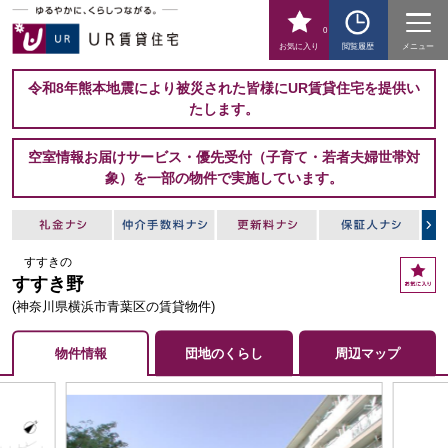
0
お気に入り
閲覧履歴
メニュー
令和8年熊本地震により被災された皆様にUR賃貸住宅を提供い
たします。
空室情報お届けサービス・優先受付（子育て・若者夫婦世帯対
象）を一部の物件で実施しています。
すすきの
お
すすき野
気
に
(神奈川県横浜市青葉区の賃貸物件)
入
り
物件情報
団地のくらし
周辺マップ