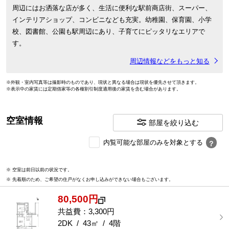
周辺にはお洒落な店が多く、生活に便利な駅前商店街、スーパー、
インテリアショップ、コンビニなども充実。幼稚園、保育園、小学
校、図書館、公園も駅周辺にあり、子育てにピッタリなエリアで
す。
周辺情報などをもっと知る
※外観・室内写真等は撮影時のものであり、現状と異なる場合は現状を優先させて頂きます。
※表示中の家賃には定期借家等の各種割引制度適用後の家賃を含む場合があります。
空室情報
部屋を絞り込む
内
内覧可能な部屋のみを対象とする
？
覧
可
※ 空室は前日以前の状況です。
能
※ 先着順のため、ご希望の住戸がなくお申し込みができない場合もございます。
な
部
80,500円
屋
を
共益費：3,300円
選
2DK / 43㎡ / 4階