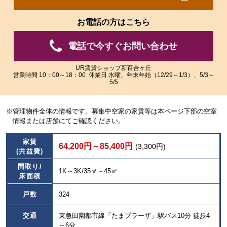
れ
れ
た
た
お電話の方はこちら
画
画
像
像
電話で今すぐお問い合わせ
を
を
ご
ご
覧
覧
UR賃貸ショップ新百合ヶ丘
営業時間 10：00～18：00 休業日 水曜、年末年始（12/29～1/3）、5/3～
い
い
5/5
た
た
だ
だ
け
け
※管理物件全体の情報です。募集中空家の家賃等は本ページ下部の空室
ま
ま
情報または店舗にてご確認ください。
す。
す。
家賃
64,200円～85,400円
(3,300円)
(共益費)
間取り/
1K～3K/35㎡～45㎡
床面積
戸数
324
交通
東急田園都市線「たまプラーザ」駅バス10分 徒歩4
～6分