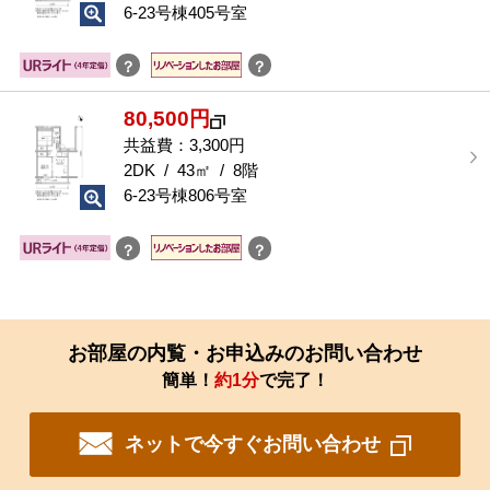
択
6-23号棟405号室
す
る
？
？
80,500円
共益費：3,300円
2DK / 43㎡ / 8階
6-23号棟806号室
？
？
お部屋の内覧・お申込みのお問い合わせ
簡単！
約1分
で完了！
ネットで今すぐお問い合わせ