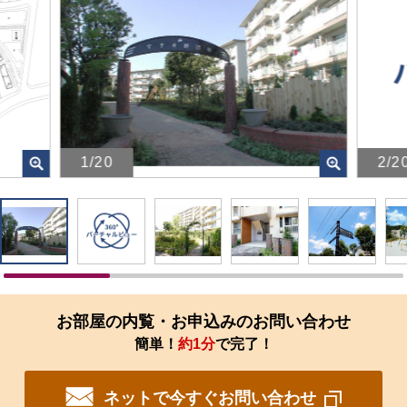
1/20
2/2
画
画
像
像
を
を
ク
ク
リ
リ
ッ
ッ
ク
ク
す
す
お部屋の内覧・お申込みのお問い合わせ
る
る
簡単！
約1分
で完了！
と、
と、
拡
拡
大
大
ネットで今すぐお問い合わせ
さ
さ