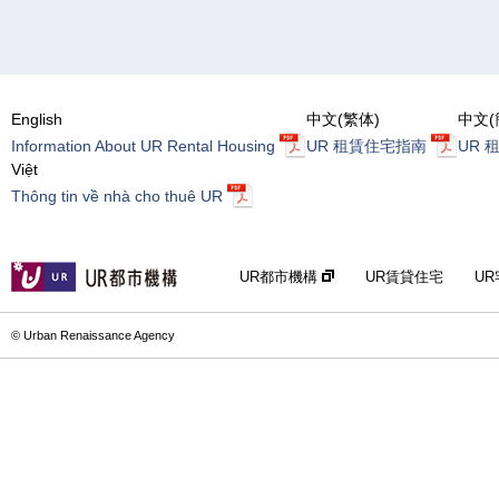
English
中文(繁体)
中文(
Information About UR Rental Housing
UR 租賃住宅指南
UR 
Việt
Thông tin về nhà cho thuê UR
UR都市機構
UR賃貸住宅
U
© Urban Renaissance Agency