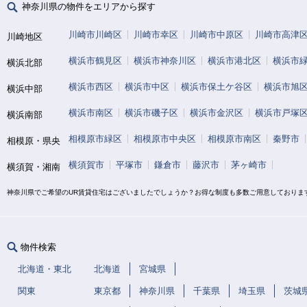
神奈川県の物件をエリアから探す
川崎市川崎区
川崎市幸区
川崎市中原区
川崎市高津
川崎地区
横浜市鶴見区
横浜市神奈川区
横浜市港北区
横浜市
横浜北部
横浜市西区
横浜市中区
横浜市保土ケ谷区
横浜市旭
横浜中部
横浜市南区
横浜市磯子区
横浜市金沢区
横浜市戸塚
横浜南部
相模原市緑区
相模原市中央区
相模原市南区
秦野市
相模原・県央
横須賀市
平塚市
鎌倉市
藤沢市
茅ヶ崎市
横須賀・湘南
神奈川県でご希望のUR賃貸住宅はございましたでしょうか？お得な制度も多数ご用意しておりま
物件検索
北海道・東北
北海道
宮城県
関東
東京都
神奈川県
千葉県
埼玉県
茨城