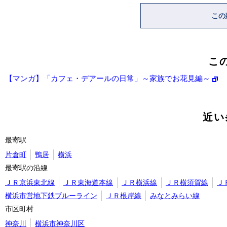
この
こ
【マンガ】「カフェ・デアールの日常」～家族でお花見編～
近い
最寄駅
片倉町
鴨居
横浜
最寄駅の沿線
ＪＲ京浜東北線
ＪＲ東海道本線
ＪＲ横浜線
ＪＲ横須賀線
Ｊ
横浜市営地下鉄ブルーライン
ＪＲ根岸線
みなとみらい線
市区町村
神奈川
横浜市神奈川区