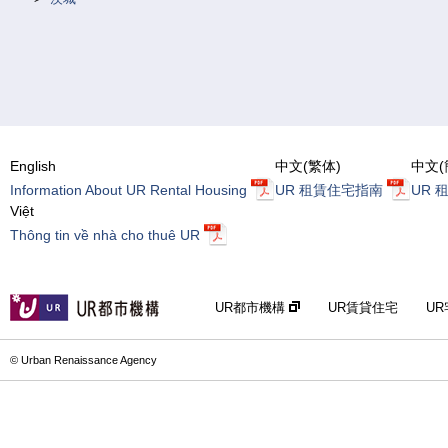
English
中文(繁体)
中文(
Information About UR Rental Housing
UR 租賃住宅指南
UR 
Việt
Thông tin về nhà cho thuê UR
UR都市機構
UR賃貸住宅
U
© Urban Renaissance Agency