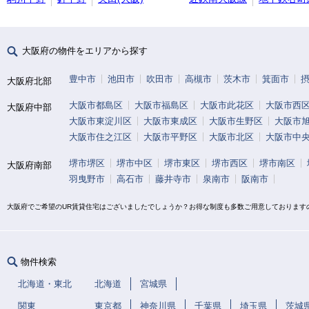
大阪府の物件をエリアから探す
豊中市
池田市
吹田市
高槻市
茨木市
箕面市
大阪府北部
大阪市都島区
大阪市福島区
大阪市此花区
大阪市西
大阪府中部
大阪市東淀川区
大阪市東成区
大阪市生野区
大阪市
大阪市住之江区
大阪市平野区
大阪市北区
大阪市中
堺市堺区
堺市中区
堺市東区
堺市西区
堺市南区
大阪府南部
羽曳野市
高石市
藤井寺市
泉南市
阪南市
大阪府でご希望のUR賃貸住宅はございましたでしょうか？お得な制度も多数ご用意しております
物件検索
北海道・東北
北海道
宮城県
関東
東京都
神奈川県
千葉県
埼玉県
茨城