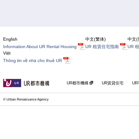
English
中文(繁体)
中文(
Information About UR Rental Housing
UR 租賃住宅指南
UR 
Việt
Thông tin về nhà cho thuê UR
UR都市機構
UR賃貸住宅
U
© Urban Renaissance Agency