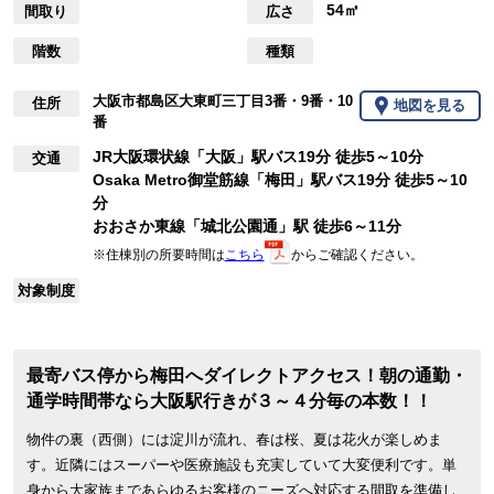
54㎡
間取り
広さ
階数
種類
大阪市都島区大東町三丁目3番・9番・10
住所
地図を見る
番
JR大阪環状線「大阪」駅バス19分 徒歩5～10分
交通
Osaka Metro御堂筋線「梅田」駅バス19分 徒歩5～10
分
おおさか東線「城北公園通」駅 徒歩6～11分
※住棟別の所要時間は
こちら
からご確認ください。
対象制度
最寄バス停から梅田へダイレクトアクセス！朝の通勤・
通学時間帯なら大阪駅行きが３～４分毎の本数！！
物件の裏（西側）には淀川が流れ、春は桜、夏は花火が楽しめま
す。近隣にはスーパーや医療施設も充実していて大変便利です。単
身から大家族まであらゆるお客様のニーズへ対応する間取を準備し