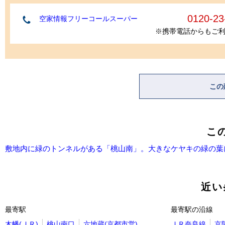
0120-23
空家情報フリーコールスーパー
※携帯電話からもご
この
こ
敷地内に緑のトンネルがある「桃山南」。大きなケヤキの緑の葉
近い
最寄駅
最寄駅の沿線
木幡(ＪＲ)
桃山南口
六地蔵(京都市営)
ＪＲ奈良線
京