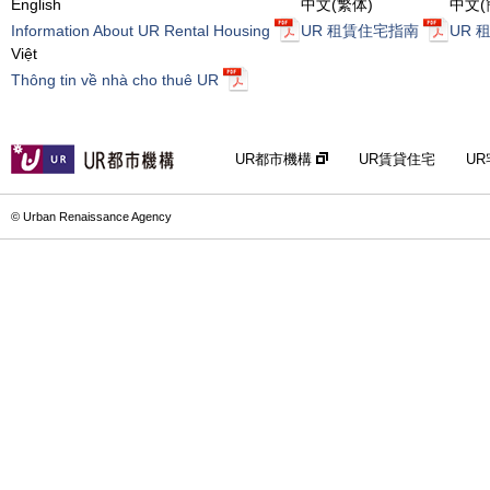
English
中文(繁体)
中文(
Information About UR Rental Housing
UR 租賃住宅指南
UR 
Việt
Thông tin về nhà cho thuê UR
UR都市機構
UR賃貸住宅
U
© Urban Renaissance Agency