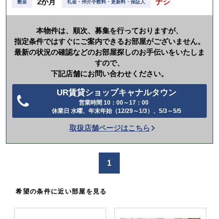
2か月
ナシ
敷金
礼金・仲介手数料・更新料・保証人
本物件は、順次、募集を行っておりますが、
指定条件ではすぐにご案内できるお部屋がございません。
最新の状況の確認などのお部屋探しのお手伝いをいたしま
すので、
下記店舗にお問い合わせください。
UR賃貸ショップキャナルタウン
営業時間 10：00～17：00
電
休業日 水曜、年末年始（12/29～1/3）、5/3～5/5
話
取扱店舗ページはこちら
を
か
け
1
る
希望の条件に近い部屋を見る