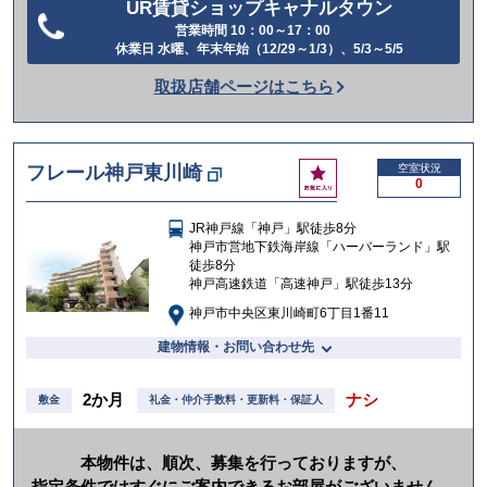
UR賃貸ショップキャナルタウン
営業時間 10：00～17：00
電
休業日 水曜、年末年始（12/29～1/3）、5/3～5/5
話
取扱店舗ページはこちら
を
か
け
お
フレール神戸東川崎
空室状況
る
0
気
に
JR神戸線「神戸」駅徒歩8分
入
神戸市営地下鉄海岸線「ハーバーランド」駅
り
徒歩8分
神戸高速鉄道「高速神戸」駅徒歩13分
神戸市中央区東川崎町6丁目1番11
建物情報・お問い合わせ先
2か月
ナシ
敷金
礼金・仲介手数料・更新料・保証人
本物件は、順次、募集を行っておりますが、
指定条件ではすぐにご案内できるお部屋がございません。