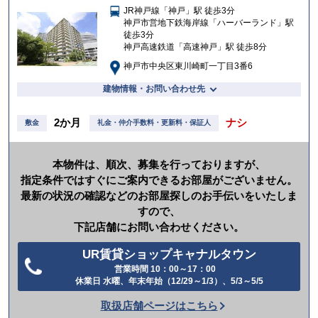
JR神戸線「神戸」駅 徒歩3分
入
神戸市営地下鉄海岸線「ハーバーランド」駅
り
徒歩3分
神戸高速鉄道「高速神戸」駅 徒歩8分
神戸市中央区東川崎町一丁目3番6
建物情報・お問い合わせ先
2か月
ナシ
敷金
礼金・仲介手数料・更新料・保証人
本物件は、順次、募集を行っておりますが、
指定条件ではすぐにご案内できるお部屋がございません。
最新の状況の確認などのお部屋探しのお手伝いをいたしま
すので、
下記店舗にお問い合わせください。
UR賃貸ショップキャナルタウン
営業時間 10：00～17：00
電
休業日 水曜、年末年始（12/29～1/3）、5/3～5/5
話
取扱店舗ページはこちら
を