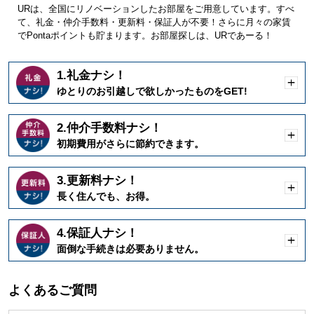
URは、全国にリノベーションしたお部屋をご用意しています。すべ
て、礼金・仲介手数料・更新料・保証人が不要！さらに月々の家賃
でPontaポイントも貯まります。お部屋探しは、URであーる！
1.礼金ナシ！
開
ゆとりのお引越しで欲しかったものをGET!
く
2.仲介手数料ナシ！
開
初期費用がさらに節約できます。
く
3.更新料ナシ！
開
長く住んでも、お得。
く
4.保証人ナシ！
開
面倒な手続きは必要ありません。
く
よくあるご質問