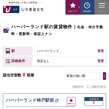
0
お気に入り
閲覧履歴
メニュー
ハーバーランド駅の賃貸物件
｜
礼金・仲介手数
料・更新料・保証人ナシ
駅
ハーバーランド
変更
詳細条件
変更
指定なし
0
該当空室数
部屋
家賃の低い順
4物件中
1～4物件表示
お
ハーバーランド神戸駅前
空室状況
0
気
に