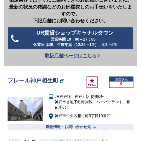
最新の状況の確認などのお部屋探しのお手伝いをいたしま
すので、
下記店舗にお問い合わせください。
UR賃貸ショップキャナルタウン
営業時間 10：00～17：00
電
休業日 水曜、年末年始（12/29～1/3）、5/3～5/5
話
取扱店舗ページはこちら
を
か
け
お
フレール神戸相生町
空室状況
る
0
気
に
JR神戸線「神戸」駅 徒歩6分
入
神戸市営地下鉄海岸線「ハーバーランド」駅
り
徒歩6分
神戸市中央区相生町5丁目10番21
建物情報・お問い合わせ先