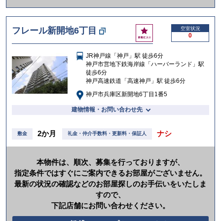
か
け
お
フレール新開地6丁目
空室状況
る
0
気
に
JR神戸線「神戸」駅 徒歩6分
入
神戸市営地下鉄海岸線「ハーバーランド」駅
り
徒歩6分
神戸高速鉄道「高速神戸」駅 徒歩6分
神戸市兵庫区新開地6丁目1番5
建物情報・お問い合わせ先
2か月
ナシ
敷金
礼金・仲介手数料・更新料・保証人
本物件は、順次、募集を行っておりますが、
指定条件ではすぐにご案内できるお部屋がございません。
最新の状況の確認などのお部屋探しのお手伝いをいたしま
すので、
下記店舗にお問い合わせください。