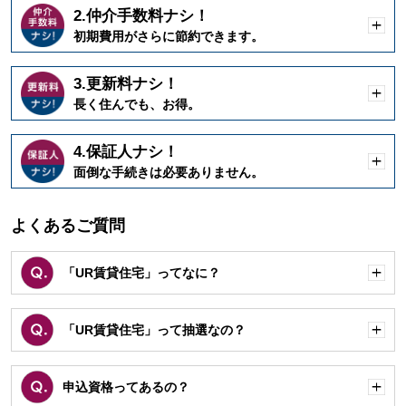
2.仲介手数料ナシ！
開
初期費用がさらに節約できます。
く
3.更新料ナシ！
開
長く住んでも、お得。
く
4.保証人ナシ！
開
面倒な手続きは必要ありません。
く
よくあるご質問
「UR賃貸住宅」ってなに？
開
く
「UR賃貸住宅」って抽選なの？
開
く
申込資格ってあるの？
開