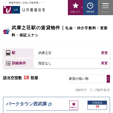
0
お気に入り
閲覧履歴
メニュー
武庫之荘駅の賃貸物件
｜
礼金・仲介手数料・更新
料・保証人ナシ
駅
武庫之荘
変更
詳細条件
変更
指定なし
18
該当空室数
部屋
家賃の低い順
2物件中
1～2物件表示
お
パークタウン西武庫
空室状況
18
気
に