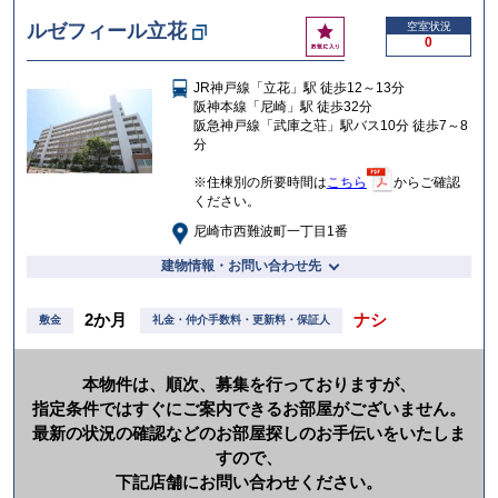
お
ルゼフィール立花
空室状況
0
気
に
JR神戸線「立花」駅 徒歩12～13分
入
阪神本線「尼崎」駅 徒歩32分
り
阪急神戸線「武庫之荘」駅バス10分 徒歩7～8
分
※住棟別の所要時間は
こちら
からご確認
ください。
尼崎市西難波町一丁目1番
建物情報・お問い合わせ先
2か月
ナシ
敷金
礼金・仲介手数料・更新料・保証人
本物件は、順次、募集を行っておりますが、
指定条件ではすぐにご案内できるお部屋がございません。
最新の状況の確認などのお部屋探しのお手伝いをいたしま
すので、
下記店舗にお問い合わせください。