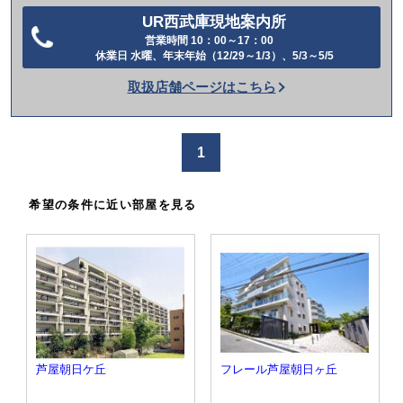
UR西武庫現地案内所
営業時間 10：00～17：00
電
休業日 水曜、年末年始（12/29～1/3）、5/3～5/5
話
取扱店舗ページはこちら
を
か
け
1
る
希望の条件に近い部屋を見る
芦屋朝日ケ丘
フレール芦屋朝日ヶ丘