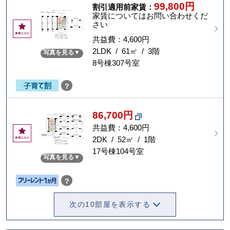
99,800円
割引適用前家賃：
家賃についてはお問い合わせくだ
さい
お
気
共益費：4,600円
に
2LDK / 61㎡ / 3階
写真を見る
入
8号棟307号室
り
？
86,700円
共益費：4,600円
お
気
2DK / 52㎡ / 1階
に
17号棟104号室
写真を見る
入
り
？
次の10部屋を表示する