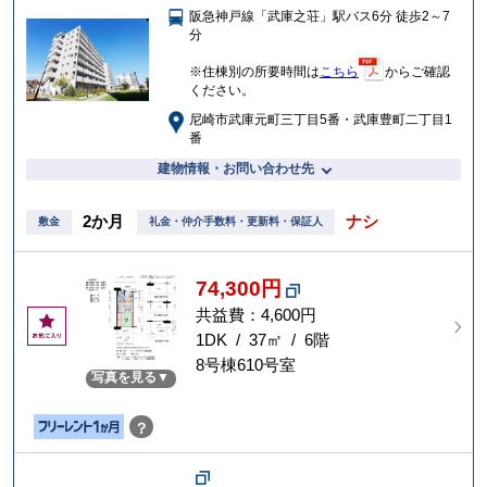
阪急神戸線「武庫之荘」駅バス6分 徒歩2～7
入
分
り
※住棟別の所要時間は
こちら
からご確認
ください。
尼崎市武庫元町三丁目5番・武庫豊町二丁目1
番
建物情報・お問い合わせ先
2か月
ナシ
敷金
礼金・仲介手数料・更新料・保証人
74,300円
共益費：4,600円
お
気
1DK / 37㎡ / 6階
に
8号棟610号室
写真を見る
入
り
？