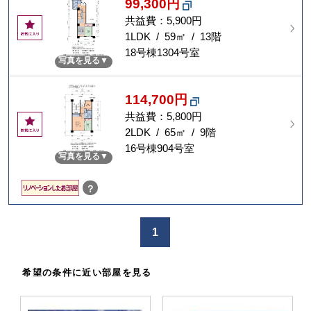
99,300円
共益費：5,900円
お
気
1LDK / 59㎡ / 13階
に
18号棟1304号室
写真を見る
入
り
114,700円
共益費：5,800円
お
気
2LDK / 65㎡ / 9階
に
16号棟904号室
写真を見る
入
り
？
1
希望の条件に近い部屋を見る