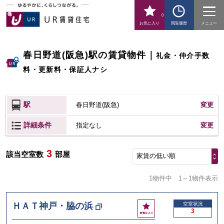
0
お気に入り
閲覧履歴
メニュー
春日野道(阪急)駅の賃貸物件
｜
礼金・仲介手数
料・更新料・保証人ナシ
駅
春日野道(阪急)
変更
詳細条件
変更
指定なし
3
該当空室数
部屋
家賃の低い順
1物件中
1～1物件表示
お
ＨＡＴ神戸・脇の浜
空室状況
3
気
に