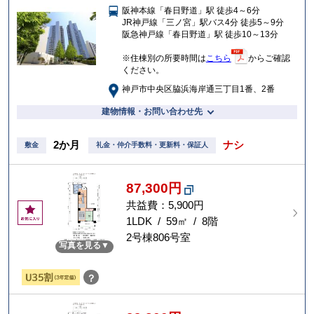
阪神本線「春日野道」駅 徒歩4～6分
入
JR神戸線「三ノ宮」駅バス4分 徒歩5～9分
り
阪急神戸線「春日野道」駅 徒歩10～13分
※住棟別の所要時間は
こちら
からご確認
ください。
神戸市中央区脇浜海岸通三丁目1番、2番
建物情報・お問い合わせ先
2か月
ナシ
敷金
礼金・仲介手数料・更新料・保証人
87,300円
共益費：5,900円
お
気
1LDK / 59㎡ / 8階
に
2号棟806号室
写真を見る
入
り
？