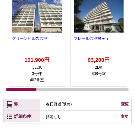
グリーンヒルズ六甲
フレール六甲桜ヶ丘
101,900円
93,200円
3LDK
2DK
3号棟
608号室
402号室
駅
春日野道(阪急)
変更
詳細条件
変更
指定なし