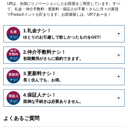
URは、全国にリノベーションしたお部屋をご用意しています。すべ
て、礼金・仲介手数料・更新料・保証人が不要！さらに月々の家賃
でPontaポイントも貯まります。お部屋探しは、URであーる！
1.礼金ナシ！
開
ゆとりのお引越しで欲しかったものをGET!
く
2.仲介手数料ナシ！
開
初期費用がさらに節約できます。
く
3.更新料ナシ！
開
長く住んでも、お得。
く
4.保証人ナシ！
開
面倒な手続きは必要ありません。
く
よくあるご質問