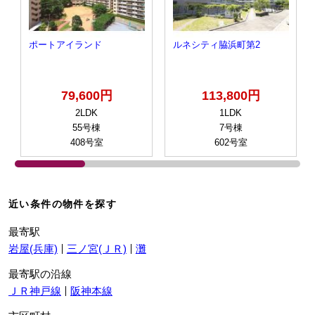
ポートアイランド
ルネシティ脇浜町第2
79,600円
113,800円
2LDK
1LDK
55号棟
7号棟
408号室
602号室
近い条件の物件を探す
最寄駅
岩屋(兵庫)
三ノ宮(ＪＲ)
灘
最寄駅の沿線
ＪＲ神戸線
阪神本線