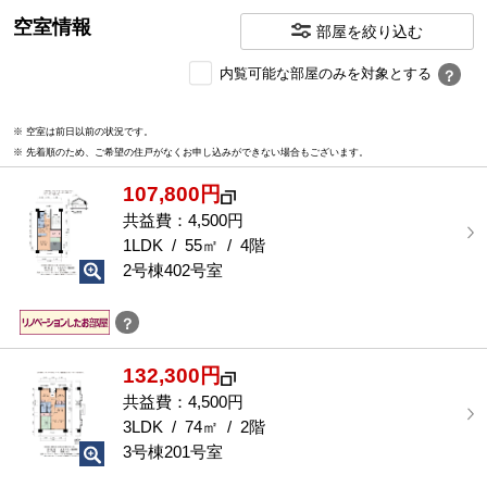
空室情報
部屋を絞り込む
内
内覧可能な部屋のみを対象とする
？
覧
可
※ 空室は前日以前の状況です。
能
※ 先着順のため、ご希望の住戸がなくお申し込みができない場合もございます。
な
部
107,800円
屋
を
共益費：4,500円
選
1LDK / 55㎡ / 4階
択
2号棟402号室
す
る
？
132,300円
共益費：4,500円
3LDK / 74㎡ / 2階
3号棟201号室