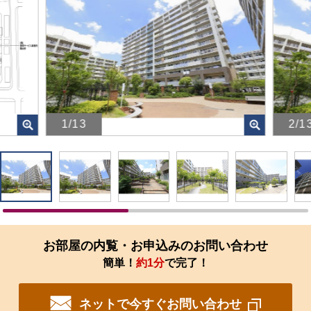
1/13
2/1
画
画
像
像
を
を
ク
ク
リ
リ
ッ
ッ
ク
ク
す
す
お部屋の内覧・お申込みのお問い合わせ
る
る
簡単！
約1分
で完了！
と、
と、
拡
拡
大
大
ネットで今すぐお問い合わせ
さ
さ