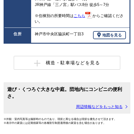
JR神戸線「三ノ宮」駅バス8分 徒歩5～7分
※住棟別の所要時間は
こちら
からご確認くださ
い。
住所
神戸市中央区脇浜町一丁目3
地図を見る
構造・駐車場などを見る
遊び・くつろぐ大きな中庭。団地内にコンビニの便利
さ。
周辺情報などをもっと知る
※外観・室内写真等は撮影時のものであり、現状と異なる場合は現状を優先させて頂きます。
※表示中の家賃には定期借家等の各種割引制度適用後の家賃を含む場合があります。