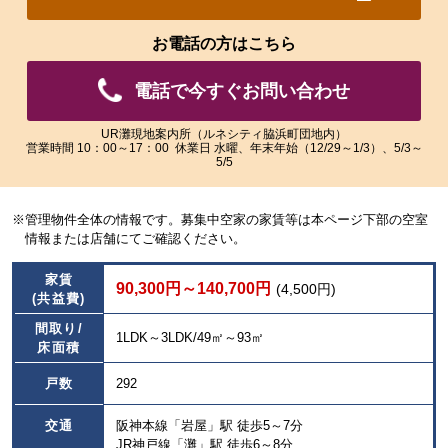
れ
れ
た
た
お電話の方はこちら
画
画
像
像
電話で今すぐお問い合わせ
を
を
ご
ご
覧
覧
UR灘現地案内所（ルネシティ脇浜町団地内）
営業時間 10：00～17：00 休業日 水曜、年末年始（12/29～1/3）、5/3～
い
い
5/5
た
た
だ
だ
け
け
※管理物件全体の情報です。募集中空家の家賃等は本ページ下部の空室
ま
ま
情報または店舗にてご確認ください。
す。
す。
家賃
90,300円～140,700円
(4,500円)
(共益費)
間取り/
1LDK～3LDK/49㎡～93㎡
床面積
戸数
292
交通
阪神本線「岩屋」駅 徒歩5～7分
JR神戸線「灘」駅 徒歩6～8分