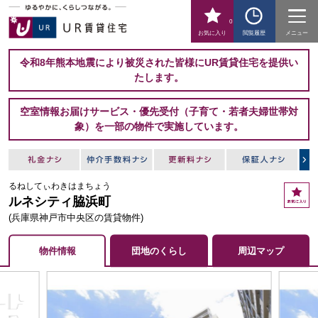
0
お気に入り
閲覧履歴
メニュー
令和8年熊本地震により被災された皆様にUR賃貸住宅を提供い
たします。
空室情報お届けサービス・優先受付（子育て・若者夫婦世帯対
象）を一部の物件で実施しています。
るねしてぃわきはまちょう
お
ルネシティ脇浜町
気
に
(兵庫県神戸市中央区の賃貸物件)
入
り
物件情報
団地のくらし
周辺マップ