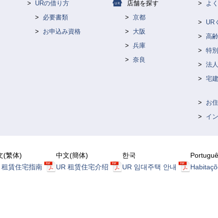
URの借り方
店舗を探す
よ
必要書類
京都
U
お申込み資格
大阪
高
兵庫
特
奈良
法人
宅
お
イ
文(繁体)
中文(簡体)
한국
Portugu
R 租賃住宅指南
UR 租赁住宅介绍
UR 임대주택 안내
Habitaçõ