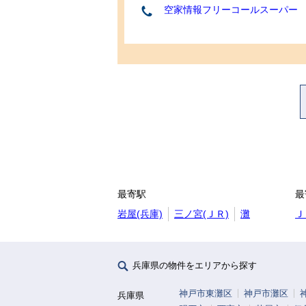
空家情報フリーコールスーパー
最寄駅
最
岩屋(兵庫)
三ノ宮(ＪＲ)
灘
Ｊ
兵庫県の物件をエリアから探す
神戸市東灘区
神戸市灘区
兵庫県