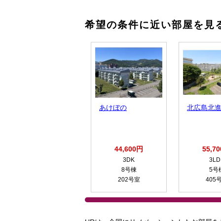
希望の条件に近い部屋を見
あけぼの
北広島北
44,600円
55,7
3DK
3LD
8号棟
5号
202号室
405