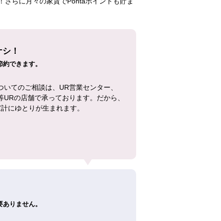
さらに月々の家賃でPontaポイントも貯ま
ナシ！
節約できます。
ついてのご相談は、UR営業センター、
等URの店舗で承っております。だから、
家計にゆとりが生まれます。
！
要ありません。