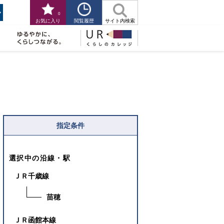
0
閲覧履歴
お気に入り
サイト内検索
指定条件
選択中の沿線・駅
ＪＲ千歳線
苗穂
ＪＲ函館本線