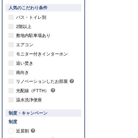
人気のこだわり条件
バス・トイレ別
2階以上
敷地内駐車場あり
エアコン
モニター付きインターホン
追い焚き
こちら
南向き
のインターネット対応について
リノベーションしたお部屋
？
ヒ
光配線（FTTH）
？
ン
ヒ
ト
温水洗浄便座
ン
ト
要件あり】35歳以下の方限定
制度・キャンペーン
ご入居要件あり】満18歳未満のお子様を
】子育て世帯や新婚世帯
養、もしくはご妊娠されている方限定
こちら
制度
こちら
近居割
？
ヒ