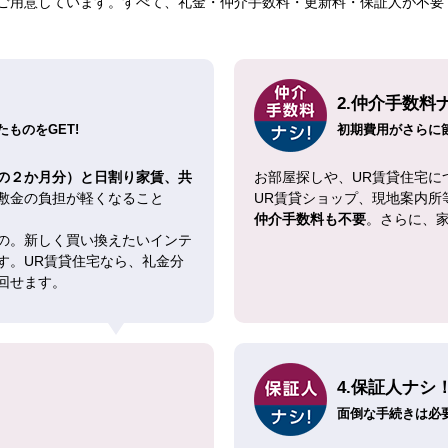
ご用意しています。すべて、礼金・仲介手数料・更新料・保証人が不要！
2.仲介手数料
ものをGET!
初期費用がさらに
の２か月分）と日割り家賃、共
お部屋探しや、UR賃貸住宅に
敷金の負担が軽くなること
UR賃貸ショップ、現地案内所
仲介手数料も不要
。さらに、
の。新しく買い換えたいインテ
す。UR賃貸住宅なら、礼金分
回せます。
4.保証人ナシ
面倒な手続きは必