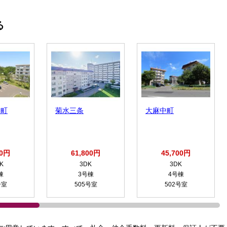
る
進町
菊水三条
大麻中町
00円
61,800円
45,700円
K
3DK
3DK
棟
3号棟
4号棟
号室
505号室
502号室