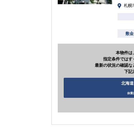
札幌
敷金
本物件は
指定条件ではす
最新の状況の確認な
下記
北海道住
休業