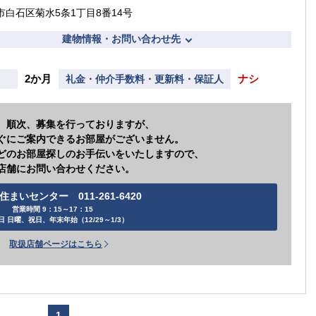
市白石区菊水5条1丁目8番14号
建物情報・お問い合わせ先
2か月
ナシ
礼金・仲介手数料・更新料・保証人
、順次、募集を行っておりますが、
ぐにご案内できるお部屋がございません。
どのお部屋探しのお手伝いをいたしますので、
店舗にお問い合わせください。
まいセンター 011-261-6420
営業時間 9：15～17：15
日 日曜、祝日、年末年始（12/29～1/3）
取扱店舗ページはこちら
1