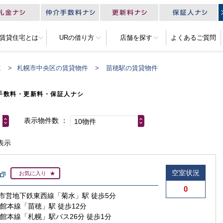
R賃貸住宅とは
URの借り方
店舗を探す
よくあるご質問
道
札幌市中央区の賃貸物件
苗穂駅の賃貸物件
手数料・更新料・保証人ナシ
表示物件数
10物件
表示
空室状況
お気に入り
0
市営地下鉄東西線「菊水」駅 徒歩5分
函館本線「苗穂」駅 徒歩12分
函館本線「札幌」駅バス26分 徒歩1分