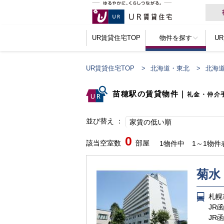
UR賃貸住宅TOP
物件を探す
U
UR賃貸住宅TOP
北海道・東北
北海
苗穂駅の賃貸物件
｜
礼金・仲介
並び替え
家賃の低い順
0
該当空室数
部屋
1物件中
1～1物件
菊水
札幌
JR
JR