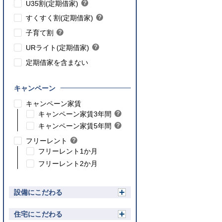
こちら
U35割(定期借家)
？
ン
ヒ
こちら
ト
すくすく割(定期借家)
？
ン
ヒ
こちら
ト
子育て割
？
ン
ヒ
ト
URライト(定期借家)
？
ン
ヒ
ト
定期借家を含まない
ン
ト
キャンペーン
こちら
キャンペーン家賃
こちら
キャンペーン家賃3年間
？
ヒ
こちら
キャンペーン家賃5年間
？
ン
ヒ
フリーレント
？
ト
ン
ヒ
フリーレント1か月
ト
ン
フリーレント2か月
ト
設備にこだわる
開
く
住宅にこだわる