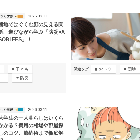
2026.03.11
団地ではぐくむ顔の見える関
係。遊びながら学ぶ「防災×A
SOBI FES」！
子ども
おトク
団地
関連タグ
ト
防災
2026.03.11
大学生の一人暮らしはいくら
かかる？費用の相場や部屋探
しのコツ、節約術まで徹底解