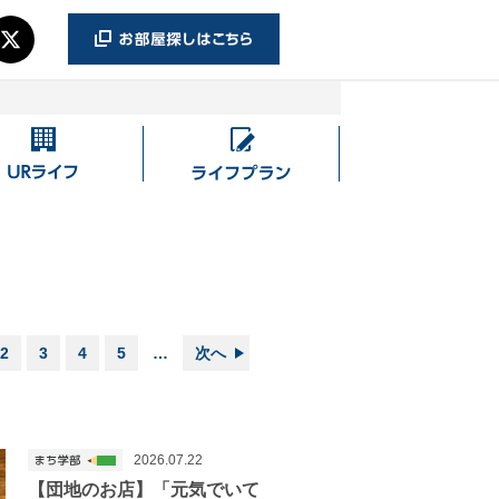
UR
ラ
ラ
イ
イ
フ
フ
プ
ラ
ン
2
3
4
5
…
次へ
2026.07.22
【団地のお店】「元気でいて