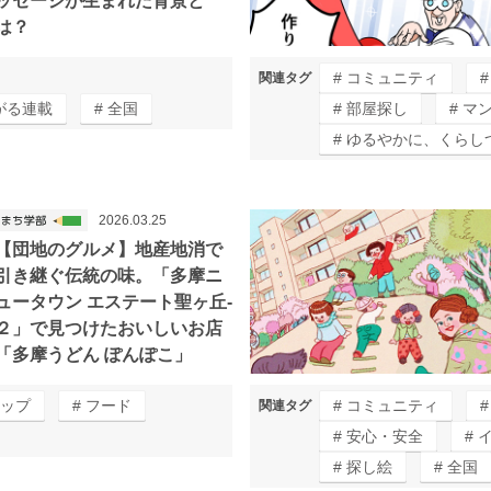
ッセージが生まれた背景と
は？
コミュニティ
関連タグ
がる連載
全国
部屋探し
マ
ゆるやかに、くらし
2026.03.25
【団地のグルメ】地産地消で
引き継ぐ伝統の味。「多摩ニ
ュータウン エステート聖ヶ丘‐
２」で見つけたおいしいお店
「多摩うどん ぽんぽこ」
ップ
フード
コミュニティ
関連タグ
安心・安全
探し絵
全国