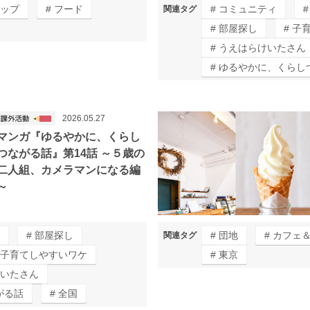
ップ
フード
コミュニティ
関連タグ
部屋探し
子
うえはらけいたさん
ゆるやかに、くらし
2026.05.27
マンガ『ゆるやかに、くらし
つながる話』第14話 ～５歳の
二人組、カメラマンになる編
～
部屋探し
団地
カフェ
関連タグ
子育てしやすいワケ
東京
いたさん
がる話
全国