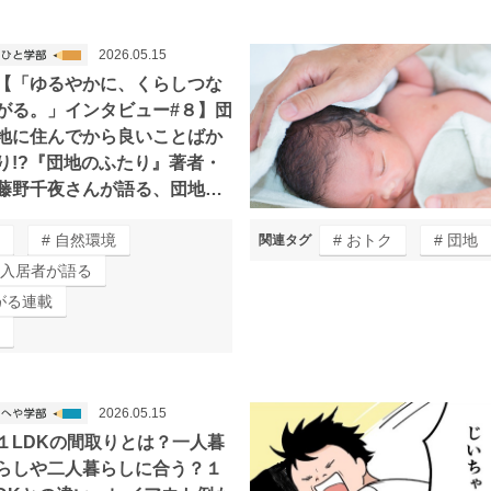
2026.05.15
【「ゆるやかに、くらしつな
がる。」インタビュー#８】団
地に住んでから良いことばか
り!?『団地のふたり』著者・
藤野千夜さんが語る、団地の
くらし
自然環境
おトク
団地
関連タグ
入居者が語る
がる連載
2026.05.15
１LDKの間取りとは？一人暮
らしや二人暮らしに合う？１