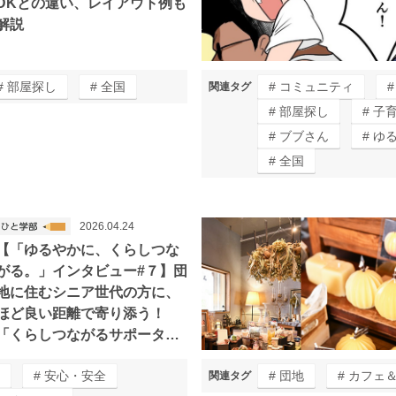
DKとの違い、レイアウト例も
解説
部屋探し
全国
コミュニティ
関連タグ
部屋探し
子
ブブさん
ゆ
全国
2026.04.24
【「ゆるやかに、くらしつな
がる。」インタビュー#７】団
地に住むシニア世代の方に、
ほど良い距離で寄り添う！
「くらしつながるサポータ
ー」って？
安心・安全
団地
カフェ
関連タグ