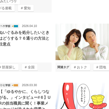
みたいワケ
がる連載
愛知
2026.04.10
ぬいぐるみを処分したいとき
はどうする？６通りの方法と
注意点
部屋探し
全国
おトク
団地
関連タグ
2026.03.30
【「ゆるやかに、くらしつな
がる。」インタビュー#６】U
Rの担当職員に聞く！事業メ