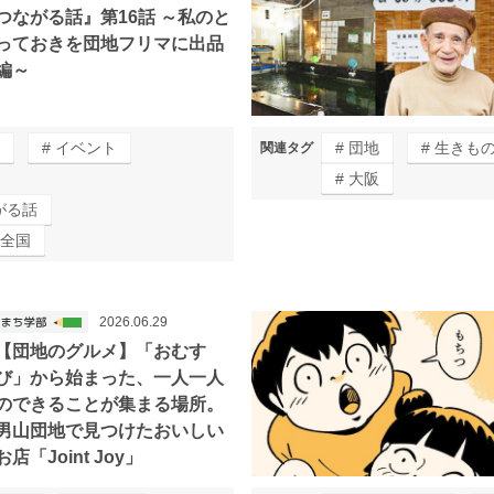
つながる話』第16話 ～私のと
っておきを団地フリマに出品
編～
イベント
団地
生きも
関連タグ
大阪
がる話
全国
2026.06.29
【団地のグルメ】「おむす
び」から始まった、一人一人
のできることが集まる場所。
男山団地で見つけたおいしい
お店「Joint Joy」