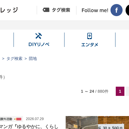
DIY
エ
リ
ン
ノ
タ
ジ
タグ検索
団地
ベ
メ
件）
1 ～ 24
/
880
件
1
2026.07.29
マンガ『ゆるやかに、くらし