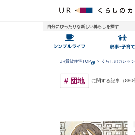
自分にぴったりな新しい暮らしを探す
シ
家
ン
事・
プ
子
UR賃貸住宅TOP
くらしのカレッ
ル
育
ラ
て
団地
に関する記事（
880
イ
フ