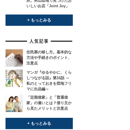
所。男山団地で見つけたお
いしいお店「Joint Joy」
+ もっとみる
住民票の移し方。基本的な
方法や手続きのポイント、
注意点
マンガ『ゆるやかに、くら
しつながる話』第16話 ～
私のとっておきを団地フリ
マに出品編～
「定期借家」と「普通借
家」の違いとは？借り主か
ら見たメリットと注意点
+ もっとみる