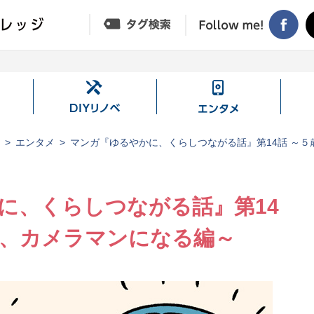
DIY
エ
リ
ン
ノ
タ
ジ
エンタメ
マンガ『ゆるやかに、くらしつながる話』第14話 ～
ベ
メ
に、くらしつながる話』第14
組、カメラマンになる編～