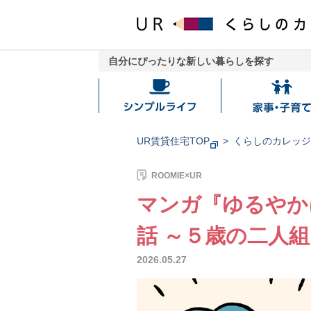
自分にぴったりな新しい暮らしを探す
シ
家
ン
事・
プ
子
UR賃貸住宅TOP
くらしのカレッ
ル
育
ラ
て
ROOMIE×UR
イ
マンガ『ゆるやか
フ
話 ～５歳の二人
2026.05.27