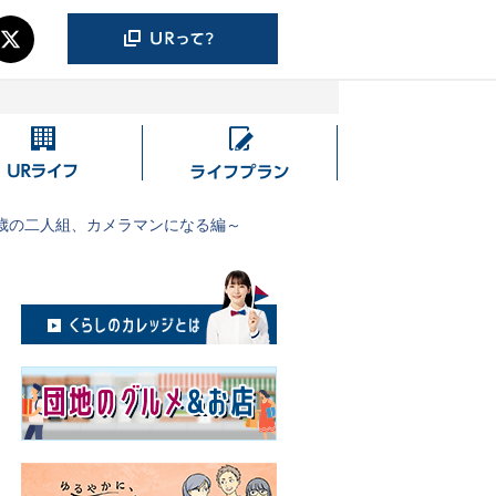
UR
ラ
ラ
イ
イ
フ
５歳の二人組、カメラマンになる編～
フ
プ
ラ
ン