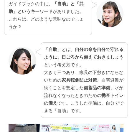
ガイドブックの中に、
「自助」と「共
助」というキーワード
がありました。
これらは、どのような意味なのでしょ
うか？
「自助」
とは、
自分の命を自分で守れる
ように、日ごろから備えておきましょう
という考え方です。
大きく三つあり、家具の下敷きにならな
いための
家具転倒防止対策
、自宅避難が
続くことを想定した
備蓄品の準備
、水が
流れなくなったときのための
携帯トイレ
の備え
です。こうした準備は、自分でで
きる「自助」です。