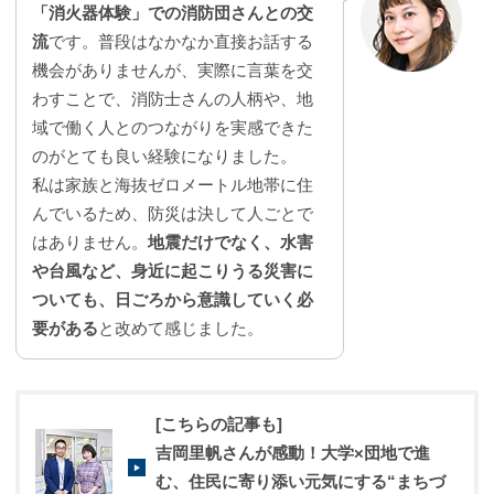
「消火器体験」での消防団さんとの交
流
です。普段はなかなか直接お話する
機会がありませんが、実際に言葉を交
わすことで、消防士さんの人柄や、地
域で働く人とのつながりを実感できた
のがとても良い経験になりました。
私は家族と海抜ゼロメートル地帯に住
んでいるため、防災は決して人ごとで
はありません。
地震だけでなく、水害
や台風など、身近に起こりうる災害に
ついても、日ごろから意識していく必
要がある
と改めて感じました。
[こちらの記事も]
吉岡里帆さんが感動！大学×団地で進
む、住民に寄り添い元気にする“まちづ