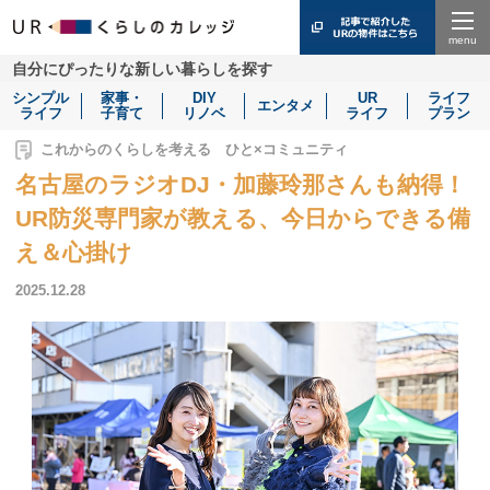
Menu
自分にぴったりな新しい暮らしを探す
シンプル
家事・
DIY
UR
ライフ
エンタメ
ライフ
子育て
リノベ
ライフ
プラン
これからのくらしを考える ひと×コミュニティ
名古屋のラジオDJ・加藤玲那さんも納得！
UR防災専門家が教える、今日からできる備
え＆心掛け
2025.12.28