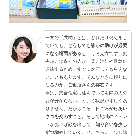
一方で
「共助」
とは、どれだけ備えをし
ていても、
どうしても誰かの助けが必要
になる場面がある
という考え方です。災
害時には多くの人が一斉に消防や救急に
連絡するため、すぐに対応してもらえな
いこともあります。そんなときに頼りに
なるのが、
ご近所さんの存在
です。
今は、集合住宅に住んでいても隣の人の
顔が分からない、という状況が珍しくあ
りません。だからこそ、
日ごろからあい
さつを交わす
こと。そして地域のイベン
トがあれば顔を出して、
知り合いを少し
ずつ増やしていく
こと。さらに、少し踏