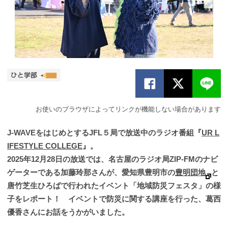
お使いのブラウザによってリンクが機能しない場合があります
J-WAVEをはじめとするJFL５局で放送中のラジオ番組『
UR L
IFESTYLE COLLEGE
』。
2025年12月28日の放送では、名古屋のラジオ局ZIP-FMのナビ
ゲーターである加藤玲那さんが、愛知県豊明市の
豊明団地
と
唐竹芝生ひろばで行われたイベント「地域防災フェスタ」の様
子をレポート！ イベントで防災に関する講座を行った、葛西
優香さんにお話をうかがいました。