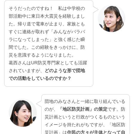
そうだったのですね！ 私は中学校の
部活動中に東日本大震災を経験しまし
た。帰り道で電車が止まり、家族とも
すぐに連絡が取れず「みんながバラバ
ラになってしまった」と強く感じた瞬
間でした。この経験をきっかけに、防
災を意識するようになりました。
葛西さんはUR防災専門家としても活躍
されていますが、
どのような形で団地
での活動をしているのですか？
団地のみなさんと一緒に取り組んでいる
のが、
「地区防災計画」の策定
です。防
災計画というと行政がつくるものという
イメージを持たれがちですが、「地区防
災計画」は
住民の方々が主体となって自