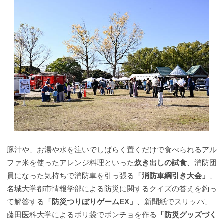
豚汁や、お湯や水を注いでしばらく置くだけで食べられるアル
ファ米を使ったアレンジ料理といった
炊き出しの試食
、消防団
員になった気持ちで消防車を引っ張る
「消防車綱引き大会」
、
名城大学都市情報学部による防災に関するクイズの答えを釣っ
て解答する
「防災つりぼりゲームEX」
、新聞紙でスリッパ、
藤田医科大学によるポリ袋でポンチョを作る
「防災グッズづく