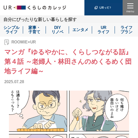
Menu
自分にぴったりな新しい暮らしを探す
シンプル
家事・
DIY
UR
ライフ
エンタメ
ライフ
子育て
リノベ
ライフ
プラン
ROOMIE×UR
マンガ『ゆるやかに、くらしつながる話』
第４話 ～老婦人・林田さんのめくるめく団
地ライフ編～
2025.07.28