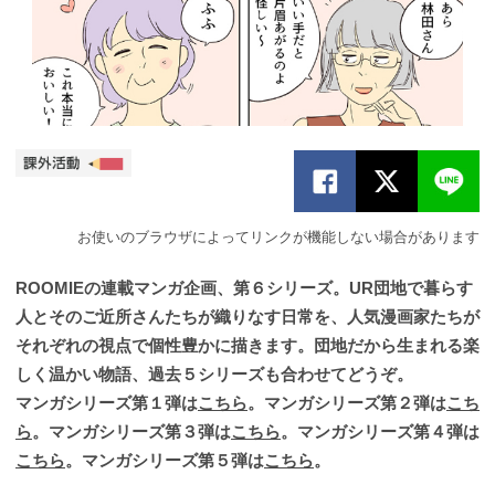
お使いのブラウザによってリンクが機能しない場合があります
ROOMIEの連載マンガ企画、第６シリーズ。UR団地で暮らす
人とそのご近所さんたちが織りなす日常を、人気漫画家たちが
それぞれの視点で個性豊かに描きます。団地だから生まれる楽
しく温かい物語、過去５シリーズも合わせてどうぞ。
マンガシリーズ第１弾は
こちら
。マンガシリーズ第２弾は
こち
ら
。マンガシリーズ第３弾は
こちら
。マンガシリーズ第４弾は
こちら
。マンガシリーズ第５弾は
こちら
。