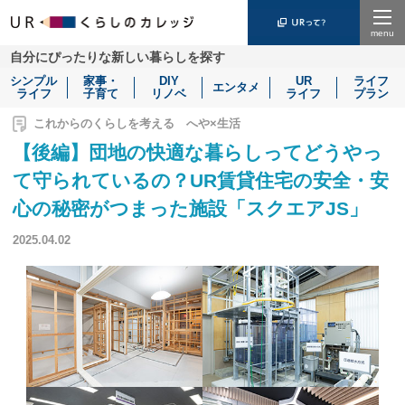
Menu
自分にぴったりな新しい暮らしを探す
シンプル
家事・
DIY
UR
ライフ
エンタメ
ライフ
子育て
リノベ
ライフ
プラン
これからのくらしを考える へや×生活
【後編】団地の快適な暮らしってどうやっ
て守られているの？UR賃貸住宅の安全・安
心の秘密がつまった施設「スクエアJS」
2025.04.02