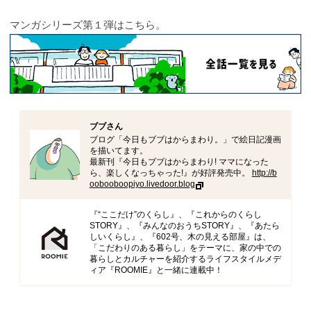
マンガシリーズ第１弾はこちら。
ブブさん
ブログ「今日もブブはからまわり。」で絵日記漫画
を描いてます。
最新刊『今日もブブはからまわり! ママになった
ら、楽しくなっちゃった!』が好評発売中。
http://b
oobooboopiyo.livedoor.blog
『“ここだけ”のくらし』、『これからのくらし
STORY』、『みんなのおうちSTORY』、『あたら
しいくらし』、『602号、木の見える部屋』は、
「こだわりのある暮らし」をテーマに、家の中での
暮らしとカルチャーを紹介するライフスタイルメデ
ィア『ROOMIE』と一緒に連載中！