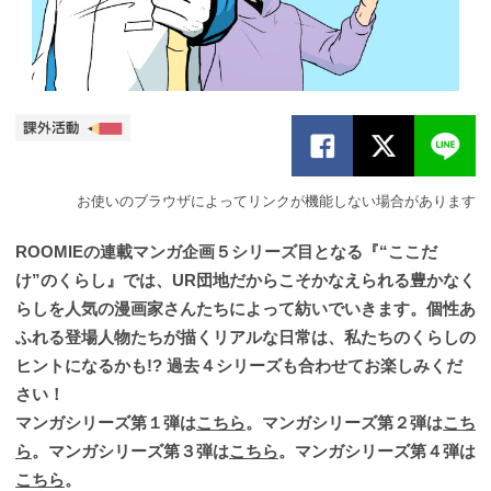
お使いのブラウザによってリンクが機能しない場合があります
ROOMIEの連載マンガ企画５シリーズ目となる『“ここだ
け”のくらし』では、UR団地だからこそかなえられる豊かなく
らしを人気の漫画家さんたちによって紡いでいきます。個性あ
ふれる登場人物たちが描くリアルな日常は、私たちのくらしの
ヒントになるかも!? 過去４シリーズも合わせてお楽しみくだ
さい！
マンガシリーズ第１弾は
こちら
。マンガシリーズ第２弾は
こち
ら
。マンガシリーズ第３弾は
こちら
。マンガシリーズ第４弾は
こちら
。