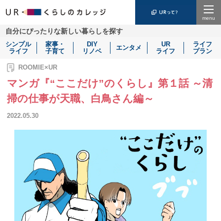
Menu
自分にぴったりな新しい暮らしを探す
シンプル
家事・
DIY
UR
ライフ
エンタメ
ライフ
子育て
リノベ
ライフ
プラン
ROOMIE×UR
マンガ『“ここだけ”のくらし』第１話 ～清
掃の仕事が天職、白鳥さん編～
2022.05.30