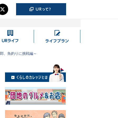
UR
ラ
ラ
イ
イ
フ
太郎、魚釣りに挑戦編～
フ
プ
ラ
ン