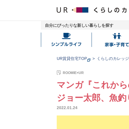
自分にぴったりな新しい暮らしを探す
シ
家
ン
事・
プ
子
UR賃貸住宅TOP
くらしのカレッ
ル
育
ラ
て
ROOMIE×UR
イ
マンガ『これからの
フ
ジョー太郎、魚釣
2022.01.24