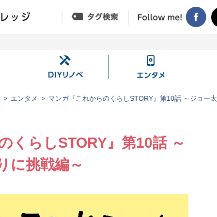
DIY
エ
リ
ン
ノ
タ
ジ
エンタメ
マンガ『これからのくらしSTORY』第10話 ～ジョー
ベ
メ
くらしSTORY』第10話 ～
りに挑戦編～