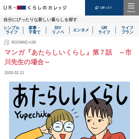
Menu
自分にぴったりな新しい暮らしを探す
シンプル
家事・
DIY
UR
ライフ
エンタメ
ライフ
子育て
リノベ
ライフ
プラン
ROOMIE×UR
マンガ『あたらしいくらし』第７話 ～市
川先生の場合～
2020.02.21