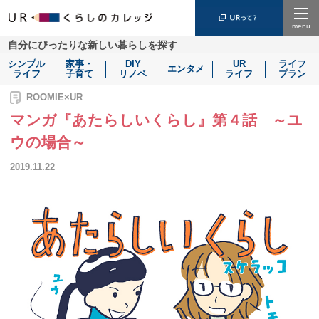
Menu
自分にぴったりな新しい暮らしを探す
シンプル
家事・
DIY
UR
ライフ
エンタメ
ライフ
子育て
リノベ
ライフ
プラン
ROOMIE×UR
マンガ『あたらしいくらし』第４話 ～ユ
ウの場合～
2019.11.22