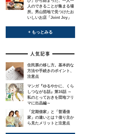
び」から始まった、一人一
人のできることが集まる場
所。男山団地で見つけたお
いしいお店「Joint Joy」
+ もっとみる
住民票の移し方。基本的な
方法や手続きのポイント、
注意点
マンガ『ゆるやかに、くら
しつながる話』第16話 ～
私のとっておきを団地フリ
マに出品編～
「定期借家」と「普通借
家」の違いとは？借り主か
ら見たメリットと注意点