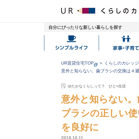
自分にぴったりな新しい暮らしを探す
シ
家
ン
事・
プ
子
UR賃貸住宅TOP
くらしのカレッ
ル
育
意外と知らない。歯ブラシの交換は４週
ラ
て
イ
ゆたかなくらしって？ ひと×生活
フ
意外と知らない。
ブラシの正しい使
を良好に
2019.10.11