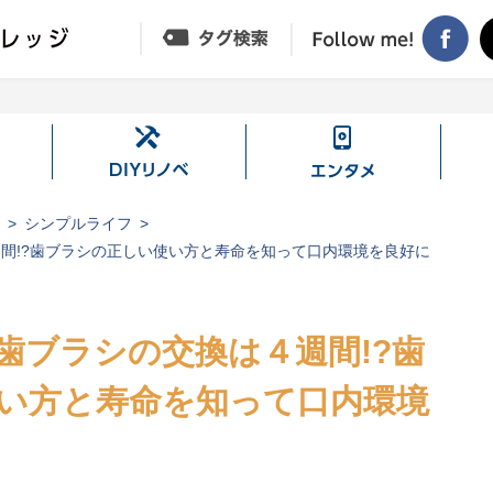
DIY
エ
リ
ン
ノ
タ
ジ
シンプルライフ
ベ
メ
間!?歯ブラシの正しい使い方と寿命を知って口内環境を良好に
歯ブラシの交換は４週間!?歯
い方と寿命を知って口内環境