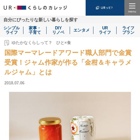
Menu
自分にぴったりな新しい暮らしを探す
シンプル
家事・
DIY
UR
ライフ
エンタメ
ライフ
子育て
リノベ
ライフ
プラン
ゆたかなくらしって？ ひと×食
国際マーマレードアワード職人部門で金賞
受賞！ジャム作家が作る「金柑＆キャラメ
ルジャム」とは
2018.07.06