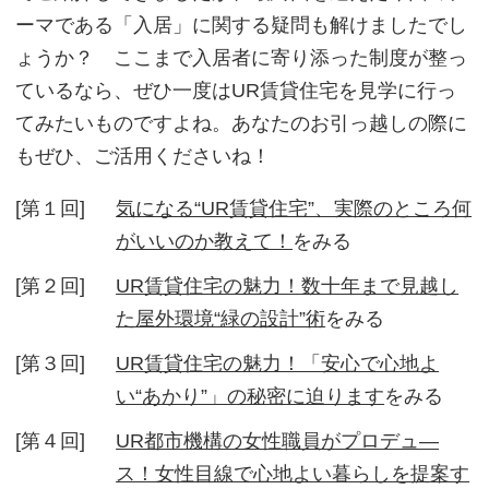
ーマである「入居」に関する疑問も解けましたでし
ょうか？ ここまで入居者に寄り添った制度が整っ
ているなら、ぜひ一度はUR賃貸住宅を見学に行っ
てみたいものですよね。あなたのお引っ越しの際に
もぜひ、ご活用くださいね！
[第１回]
気になる“UR賃貸住宅”、実際のところ何
がいいのか教えて！
をみる
[第２回]
UR賃貸住宅の魅力！数十年まで見越し
た屋外環境“緑の設計”術
をみる
[第３回]
UR賃貸住宅の魅力！「安心で心地よ
い“あかり”」の秘密に迫ります
をみる
[第４回]
UR都市機構の女性職員がプロデュ―
ス！女性目線で心地よい暮らしを提案す