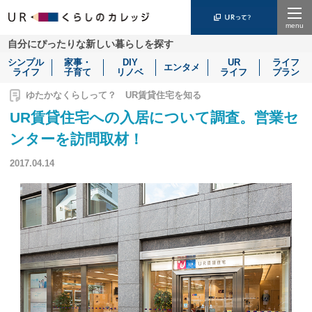
Menu
自分にぴったりな新しい暮らしを探す
シンプル
家事・
DIY
UR
ライフ
エンタメ
ライフ
子育て
リノベ
ライフ
プラン
ゆたかなくらしって？ UR賃貸住宅を知る
UR賃貸住宅への入居について調査。営業セ
ンターを訪問取材！
2017.04.14